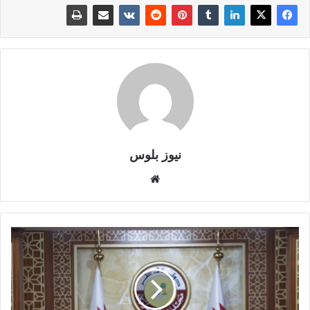
نيوز بلوس
موقع
الويب