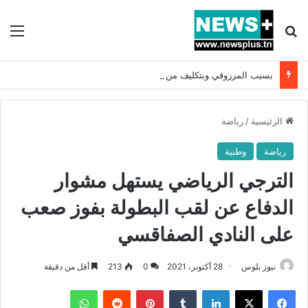
بحث عن
الق
بسبب المرزوقي وبتكليف من سعيّد: الخارجية تستدعي السفيرة الفرنسية بتونس وتبلغها احتجاجا شديد اللهجة !!
الرئيسية
/
رياضة
رياضة
وطنية
الترجي الرياضي يستهل مشوار
الدفاع عن لقب البطولة بفوز صعب
على النادي الصفاقسي
نيوز بلوس
28 أكتوبر، 2021
0
213
أقل من دقيقة
فيسبوك
X
لينكدإن
بينتيريست
واتساب