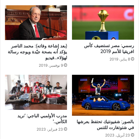
رسمي: مصر تستضيف كأس
(بعد إشاعة وفاته): محمد الناصر
افريقيا للأمم 2019
يؤكد أنه بصحة جيّدة ويوجه رسالة
لهؤلاء…فيديو
8 يناير، 2019
9 نوفمبر، 2019
مدرب الأولمبي الباجي: ‘نريد
الكأس..’
بالصور: شفيونتيك تحتفظ بعرشها
في شتوتغارت للتنس
23 فبراير، 2023
23 أبريل، 2023