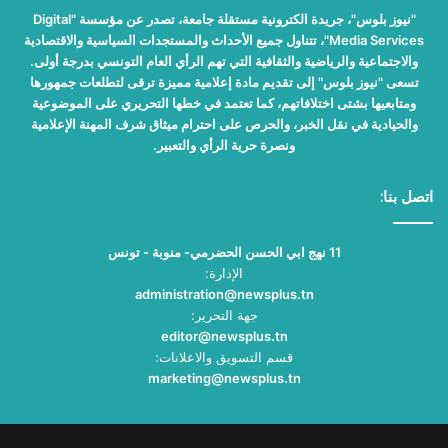
"نيوز بلوس"، جريدة الكترونية مستقلة جامعة، تصدر عن مؤسسة "Digital
Media Services"، تتناول جميع الأحداث والمستجدات السياسية والاقتصادية
والاجتماعية والرياضية والثقافية التي تهم الرأي العام التونسي بدرجة أولى.
تسعى "نيوز بلوس" إلى تقديم مادة إعلامية مميزة ترقى لتطلعات جمهورها
ومتابعيها بشتى اختلافاتهم، كما تعتمد في خطها التحريري على الموضوعية
والحيادية في نقل الخبر، والحرص على احترام ميثاق شرف المهنة الإعلامية
ونصرة حرية الرأي والتعبير.
اتصل بنا:
11 نهج ابي الحسن الحضرمي- منوبة - تونس
الإدارة:
administration@newsplus.tn
جهة التحرير:
editor@newsplus.tn
قسم التسويق والاعلانات:
marketing@newsplus.tn