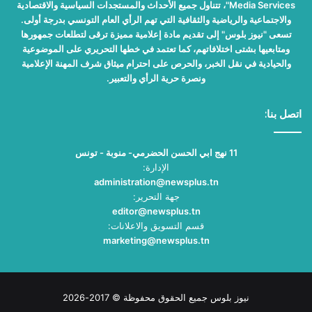
Media Services"، تتناول جميع الأحداث والمستجدات السياسية والاقتصادية
والاجتماعية والرياضية والثقافية التي تهم الرأي العام التونسي بدرجة أولى.
تسعى "نيوز بلوس" إلى تقديم مادة إعلامية مميزة ترقى لتطلعات جمهورها
ومتابعيها بشتى اختلافاتهم، كما تعتمد في خطها التحريري على الموضوعية
والحيادية في نقل الخبر، والحرص على احترام ميثاق شرف المهنة الإعلامية
ونصرة حرية الرأي والتعبير.
اتصل بنا:
11 نهج ابي الحسن الحضرمي- منوبة - تونس
الإدارة:
administration@newsplus.tn
جهة التحرير:
editor@newsplus.tn
قسم التسويق والاعلانات:
marketing@newsplus.tn
نيوز بلوس جميع الحقوق محفوظة © 2017-2026