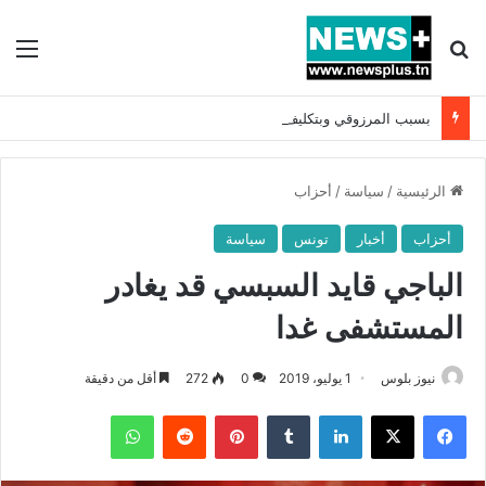
بحث عن
الق
بسبب المرزوقي وبتكليف من سعيّد: الخارجية تستدعي السفيرة الفرنسية بتونس وتبلغها احتجاجا شديد اللهجة !!
الرئيسية
/
سياسة
/
أحزاب
أحزاب
أخبار
تونس
سياسة
الباجي قايد السبسي قد يغادر
المستشفى غدا
نيوز بلوس
1 يوليو، 2019
0
272
أقل من دقيقة
فيسبوك
X
لينكدإن
بينتيريست
واتساب