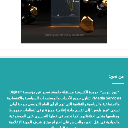
من نحن:
"نيوز بلوس"، جريدة الكترونية مستقلة جامعة، تصدر عن مؤسسة "Digital
Media Services"، تتناول جميع الأحداث والمستجدات السياسية والاقتصادية
والاجتماعية والرياضية والثقافية التي تهم الرأي العام التونسي بدرجة أولى.
تسعى "نيوز بلوس" إلى تقديم مادة إعلامية مميزة ترقى لتطلعات جمهورها
ومتابعيها بشتى اختلافاتهم، كما تعتمد في خطها التحريري على الموضوعية
والحيادية في نقل الخبر، والحرص على احترام ميثاق شرف المهنة الإعلامية