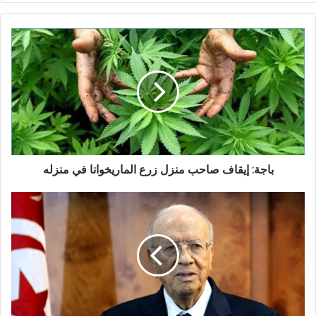
باجة: إيقاف صاحب منزل زرع الماريخوانا في منزله