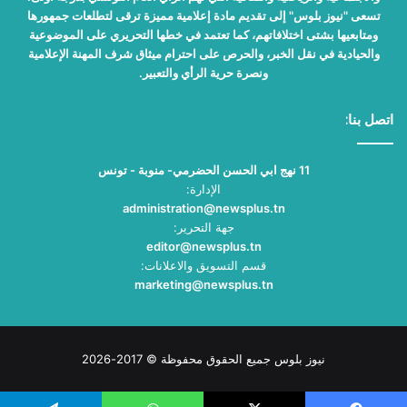
تسعى "نيوز بلوس" إلى تقديم مادة إعلامية مميزة ترقى لتطلعات جمهورها
ومتابعيها بشتى اختلافاتهم، كما تعتمد في خطها التحريري على الموضوعية
والحيادية في نقل الخبر، والحرص على احترام ميثاق شرف المهنة الإعلامية
ونصرة حرية الرأي والتعبير.
اتصل بنا:
11 نهج ابي الحسن الحضرمي- منوبة - تونس
الإدارة:
administration@newsplus.tn
جهة التحرير:
editor@newsplus.tn
قسم التسويق والاعلانات:
marketing@newsplus.tn
نيوز بلوس جميع الحقوق محفوظة © 2017-2026