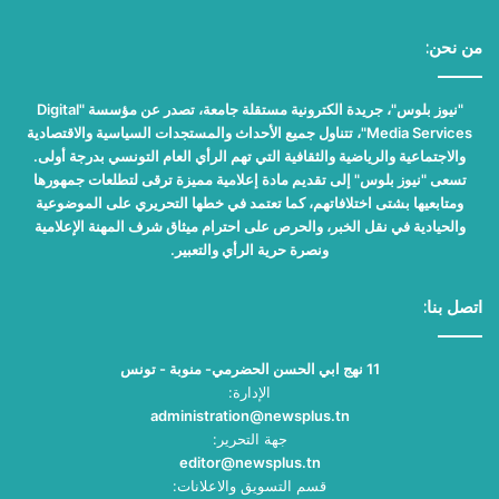
من نحن:
"نيوز بلوس"، جريدة الكترونية مستقلة جامعة، تصدر عن مؤسسة "Digital
Media Services"، تتناول جميع الأحداث والمستجدات السياسية والاقتصادية
والاجتماعية والرياضية والثقافية التي تهم الرأي العام التونسي بدرجة أولى.
تسعى "نيوز بلوس" إلى تقديم مادة إعلامية مميزة ترقى لتطلعات جمهورها
ومتابعيها بشتى اختلافاتهم، كما تعتمد في خطها التحريري على الموضوعية
والحيادية في نقل الخبر، والحرص على احترام ميثاق شرف المهنة الإعلامية
ونصرة حرية الرأي والتعبير.
اتصل بنا:
11 نهج ابي الحسن الحضرمي- منوبة - تونس
الإدارة:
administration@newsplus.tn
جهة التحرير:
editor@newsplus.tn
قسم التسويق والاعلانات: