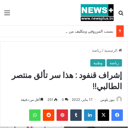
بحث عن
الق
بسبب المرزوقي وبتكليف من سعيّد: الخارجية تستدعي السفيرة الفرنسية بتونس وتبلغها احتجاجا شديد اللهجة !!
الرئيسية
/
رياضة
رياضة
وطنية
إشراف قنفود : هذا سر تألق منتصر
الطالبي!!
نيوز بلوس
17 يناير، 2022
0
251
أقل من دقيقة
فيسبوك
X
لينكدإن
بينتيريست
واتساب