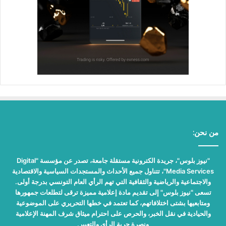
من نحن:
"نيوز بلوس"، جريدة الكترونية مستقلة جامعة، تصدر عن مؤسسة "Digital
Media Services"، تتناول جميع الأحداث والمستجدات السياسية والاقتصادية
والاجتماعية والرياضية والثقافية التي تهم الرأي العام التونسي بدرجة أولى.
تسعى "نيوز بلوس" إلى تقديم مادة إعلامية مميزة ترقى لتطلعات جمهورها
ومتابعيها بشتى اختلافاتهم، كما تعتمد في خطها التحريري على الموضوعية
والحيادية في نقل الخبر، والحرص على احترام ميثاق شرف المهنة الإعلامية
ونصرة حرية الرأي والتعبير.