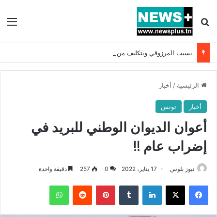
بحث عن
الق
بسبب المرزوقي وبتكليف من سعيّد: الخارجية تستدعي السفيرة الفرنسية بتونس وتبلغها احتجاجا شديد اللهجة !!
الرئيسية
/
أخبار
أخبار
تونس
أعوان الديوان الوطني للبريد في
إضراب عام !!
نيوز بلوس
17 يناير، 2022
0
257
دقيقة واحدة
فيسبوك
X
لينكدإن
بينتيريست
واتساب