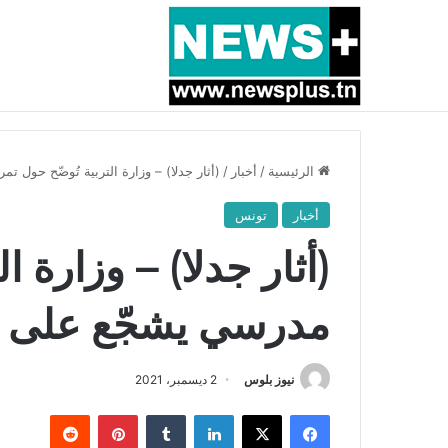
أخبار عاجلة
بسبب المرزوقي وبتكليف من سعيّد: الخارجية تستدعي
الرئيسية
/
أخبار
/
(أثار جدلا) – وزارة التربية تُوضّح حول 
أخبار
تونس
(أثار جدلا) – وزارة ا
مدرسي يشجّع على ال
نيوز بلوس
2 ديسمبر، 2021
فيسبوك
X
لينكدإن
بينتيريست