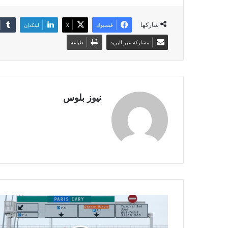
شاركها
فيسبوك
X
لينكدإن
مشاركة عبر البريد
طباعة
نيوز بلوس