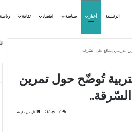
الرئيسية
أخبار
سياسة
اقتصاد
ثقافة
رياضة
 السفيرة الفرنسية بتونس وتبلغها احتجاجا شديد اللهجة !!
ت
تمرين مدرسي يشجّع على السّرقة..
لتربية تُوضّح حول تمرين
سّرقة..
0
218
أقل من دقيقة