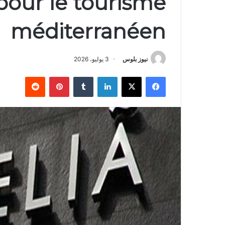
pour le tourisme
méditerranéen
نيوز بلوس
3 يوليو، 2026
فيسبوك
X
لينكدإن
بينتيريست