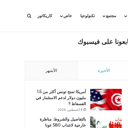
بحث عن
مجتمع
تكنولوجيا
خاص
كاريكاتور
ابعونا على فيسبوك
الأخيرة
الأشهر
أمريكا تمنح تونس أكثر من 1.5
مليون دولار لدعم الاستثمار في
الفسفاط !!
8 أغسطس، 2026
بالتفاصيل والشروط: مناظرة
خارجية لانتداب 580 عونا