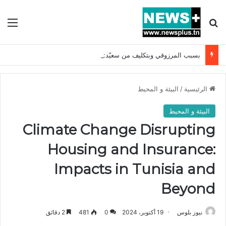
بحث عن
الق
بسبب المرزوقي وبتكليف من سعيّد: الخارجية تستدعي السفيرة الفرنسية بتونس وتبلغها احتجاجا شديد اللهجة !!
الرئيسية
/
البيئة و المحيط
البيئة و المحيط
Climate Change Disrupting
Housing and Insurance:
Impacts in Tunisia and
Beyond
نيوز بلوس
19 أكتوبر، 2024
0
481
2 دقائق