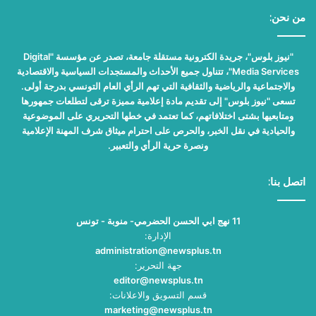
من نحن:
"نيوز بلوس"، جريدة الكترونية مستقلة جامعة، تصدر عن مؤسسة "Digital
Media Services"، تتناول جميع الأحداث والمستجدات السياسية والاقتصادية
والاجتماعية والرياضية والثقافية التي تهم الرأي العام التونسي بدرجة أولى.
تسعى "نيوز بلوس" إلى تقديم مادة إعلامية مميزة ترقى لتطلعات جمهورها
ومتابعيها بشتى اختلافاتهم، كما تعتمد في خطها التحريري على الموضوعية
والحيادية في نقل الخبر، والحرص على احترام ميثاق شرف المهنة الإعلامية
ونصرة حرية الرأي والتعبير.
اتصل بنا:
11 نهج ابي الحسن الحضرمي- منوبة - تونس
الإدارة:
administration@newsplus.tn
جهة التحرير:
editor@newsplus.tn
قسم التسويق والاعلانات:
marketing@newsplus.tn