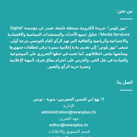
من نحن:
"نيوز بلوس"، جريدة الكترونية مستقلة جامعة، تصدر عن مؤسسة "Digital
Media Services"، تتناول جميع الأحداث والمستجدات السياسية والاقتصادية
والاجتماعية والرياضية والثقافية التي تهم الرأي العام التونسي بدرجة أولى.
تسعى "نيوز بلوس" إلى تقديم مادة إعلامية مميزة ترقى لتطلعات جمهورها
ومتابعيها بشتى اختلافاتهم، كما تعتمد في خطها التحريري على الموضوعية
والحيادية في نقل الخبر، والحرص على احترام ميثاق شرف المهنة الإعلامية
ونصرة حرية الرأي والتعبير.
اتصل بنا:
11 نهج ابي الحسن الحضرمي- منوبة - تونس
الإدارة:
administration@newsplus.tn
جهة التحرير:
editor@newsplus.tn
قسم التسويق والاعلانات: