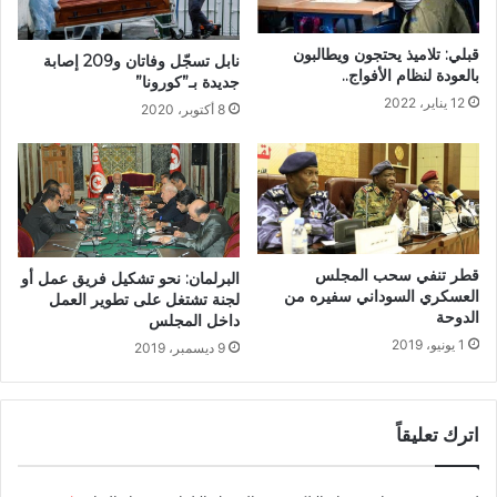
قبلي: تلاميذ يحتجون ويطالبون
نابل تسجّل وفاتان و209 إصابة
بالعودة لنظام الأفواج..
جديدة بـ”كورونا”
12 يناير، 2022
8 أكتوبر، 2020
قطر تنفي سحب المجلس
البرلمان: نحو تشكيل فريق عمل أو
العسكري السوداني سفيره من
لجنة تشتغل على تطوير العمل
الدوحة
داخل المجلس
1 يونيو، 2019
9 ديسمبر، 2019
اترك تعليقاً