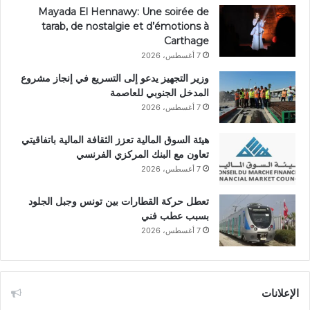
Mayada El Hennawy: Une soirée de
tarab, de nostalgie et d’émotions à
Carthage
7 أغسطس، 2026
وزير التجهيز يدعو إلى التسريع في إنجاز مشروع
المدخل الجنوبي للعاصمة
7 أغسطس، 2026
هيئة السوق المالية تعزز الثقافة المالية باتفاقيتي
تعاون مع البنك المركزي الفرنسي
7 أغسطس، 2026
تعطل حركة القطارات بين تونس وجبل الجلود
بسبب عطب فني
7 أغسطس، 2026
الإعلانات