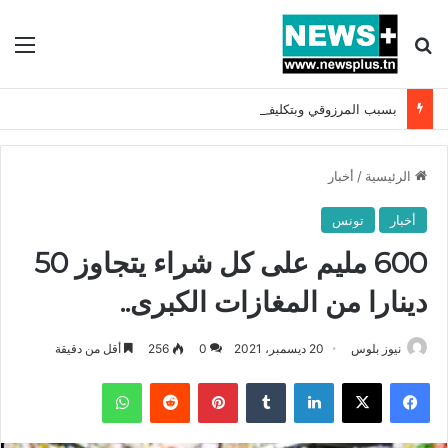
بحث عن
الق
بسبب المرزوقي وبتكليف من سعيّد: الخارجية تستدعي السفيرة الفرنسية بتونس وتبلغها احتجاجا شديد اللهجة !!
الرئيسية
/
أخبار
أخبار
تونس
600 مليم على كل شراء يتجاوز 50
دينارا من المغازات الكبرى..
نيوز بلوس
20 ديسمبر، 2021
0
256
أقل من دقيقة
فيسبوك
X
لينكدإن
بينتيريست
واتساب