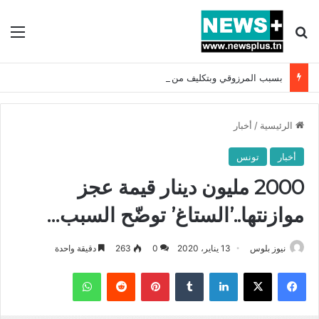
بحث عن
الق
بسبب المرزوقي وبتكليف من سعيّد: الخارجية تستدعي السفيرة الفرنسية بتونس وتبلغها احتجاجا شديد اللهجة !!
الرئيسية
/
أخبار
أخبار
تونس
2000 مليون دينار قيمة عجز
موازنتها..’الستاغ’ توضّح السبب…
نيوز بلوس
13 يناير، 2020
0
263
دقيقة واحدة
فيسبوك
X
لينكدإن
بينتيريست
واتساب