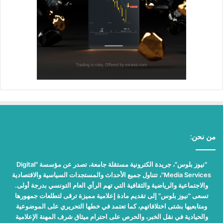
من نحن:
"نيوز بلوس"، جريدة الكترونية مستقلة جامعة، تصدر عن مؤسسة "Digital
Media Services"، تتناول جميع الأحداث والمستجدات السياسية والاقتصادية
والاجتماعية والرياضية والثقافية التي تهم الرأي العام التونسي بدرجة أولى.
تسعى "نيوز بلوس" إلى تقديم مادة إعلامية مميزة ترقى لتطلعات جمهورها
ومتابعيها بشتى اختلافاتهم، كما تعتمد في خطها التحريري على الموضوعية
والحيادية في نقل الخبر، والحرص على احترام ميثاق شرف المهنة الإعلامية