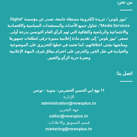
من نحن:
"نيوز بلوس"، جريدة الكترونية مستقلة جامعة، تصدر عن مؤسسة "Digital
Media Services"، تتناول جميع الأحداث والمستجدات السياسية والاقتصادية
والاجتماعية والرياضية والثقافية التي تهم الرأي العام التونسي بدرجة أولى.
تسعى "نيوز بلوس" إلى تقديم مادة إعلامية مميزة ترقى لتطلعات جمهورها
ومتابعيها بشتى اختلافاتهم، كما تعتمد في خطها التحريري على الموضوعية
والحيادية في نقل الخبر، والحرص على احترام ميثاق شرف المهنة الإعلامية
ونصرة حرية الرأي والتعبير.
اتصل بنا:
11 نهج ابي الحسن الحضرمي- منوبة - تونس
الإدارة:
administration@newsplus.tn
جهة التحرير:
editor@newsplus.tn
قسم التسويق والاعلانات:
marketing@newsplus.tn