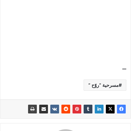
مسرحية “روّح “