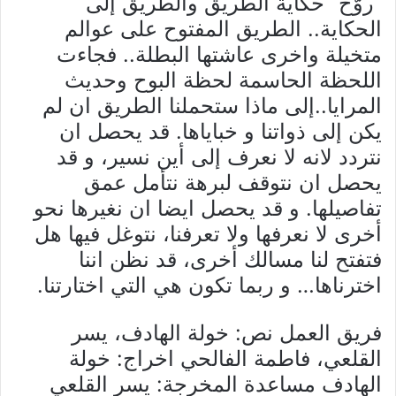
“روّح “حكاية الطريق والطريق إلى
الحكاية.. الطريق المفتوح على عوالم
متخيلة واخرى عاشتها البطلة.. فجاءت
اللحظة الحاسمة لحظة البوح وحديث
المرايا..
إلى ماذا ستحملنا الطريق ان لم
يكن إلى ذواتنا و خباياها. قد يحصل ان
نتردد لانه لا نعرف إلى أين نسير،
و قد
يحصل ان نتوقف لبرهة نتأمل عمق
تفاصيلها. و قد يحصل ايضا ان نغيرها نحو
أخرى لا نعرفها ولا تعرفنا، نتوغل فيها هل
فتفتح لنا مسالك أخرى، قد نظن اننا
اخترناها… و ربما تكون هي التي اختارتنا.
فريق العمل نص: خولة الهادف، يسر
القلعي، فاطمة الفالحي اخراج: خولة
الهادف مساعدة المخرجة: يسر القلعي