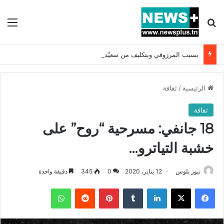
بحث عن
الق
بسبب المرزوقي وبتكليف من سعيّد: الخارجية تستدعي السفيرة الفرنسية بتونس وتبلغها احتجاجا شديد اللهجة !!
الرئيسية
/
ثقافة
ثقافة
18 جانفي: مسرحية “روح” على
خشبة التياترو…
نيوز بلوس
12 يناير، 2020
0
345
دقيقة واحدة
فيسبوك
X
لينكدإن
بينتيريست
واتساب