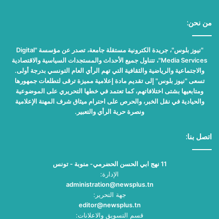
من نحن:
"نيوز بلوس"، جريدة الكترونية مستقلة جامعة، تصدر عن مؤسسة "Digital
Media Services"، تتناول جميع الأحداث والمستجدات السياسية والاقتصادية
والاجتماعية والرياضية والثقافية التي تهم الرأي العام التونسي بدرجة أولى.
تسعى "نيوز بلوس" إلى تقديم مادة إعلامية مميزة ترقى لتطلعات جمهورها
ومتابعيها بشتى اختلافاتهم، كما تعتمد في خطها التحريري على الموضوعية
والحيادية في نقل الخبر، والحرص على احترام ميثاق شرف المهنة الإعلامية
ونصرة حرية الرأي والتعبير.
اتصل بنا:
11 نهج ابي الحسن الحضرمي- منوبة - تونس
الإدارة:
administration@newsplus.tn
جهة التحرير:
editor@newsplus.tn
قسم التسويق والاعلانات: