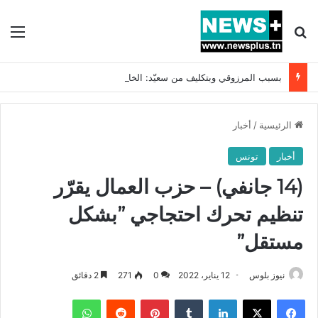
بحث عن
الق
بسبب المرزوقي وبتكليف من سعيّد: الخارجية تستدعي السفيرة الفرنسية بتونس وتبلغها احتجاجا شديد اللهجة !!
الرئيسية
/
أخبار
أخبار
تونس
(14 جانفي) – حزب العمال يقرّر
تنظيم تحرك احتجاجي ”بشكل
مستقل”
نيوز بلوس
12 يناير، 2022
0
271
2 دقائق
فيسبوك
X
لينكدإن
بينتيريست
واتساب