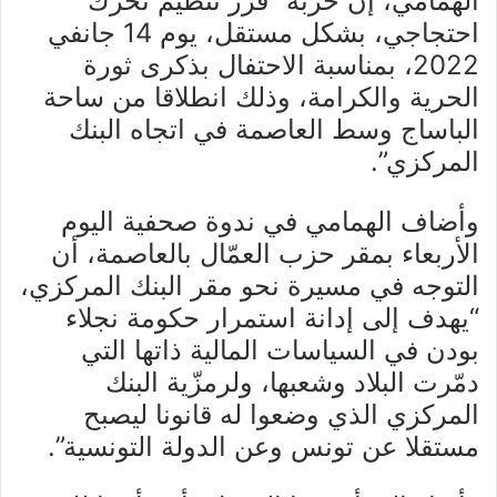
الهمامي، إن حزبه “قرّر تنظيم تحرّك
احتجاجي، بشكل مستقل، يوم 14 جانفي
2022، بمناسبة الاحتفال بذكرى ثورة
الحرية والكرامة، وذلك انطلاقا من ساحة
الباساج وسط العاصمة في اتجاه البنك
المركزي”.
وأضاف الهمامي في ندوة صحفية اليوم
الأربعاء بمقر حزب العمّال بالعاصمة، أن
التوجه في مسيرة نحو مقر البنك المركزي،
“يهدف إلى إدانة استمرار حكومة نجلاء
بودن في السياسات المالية ذاتها التي
دمّرت البلاد وشعبها، ولرمزّية البنك
المركزي الذي وضعوا له قانونا ليصبح
مستقلا عن تونس وعن الدولة التونسية”.