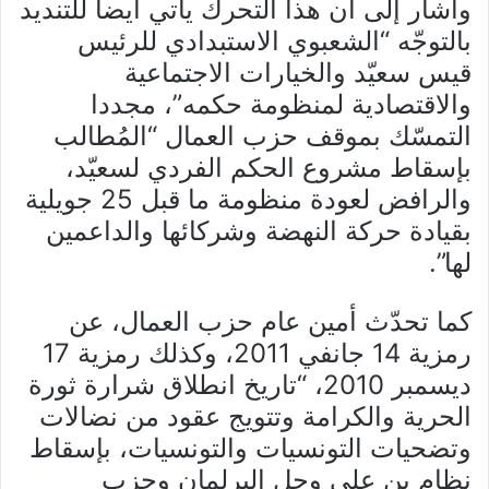
وأشار إلى أن هذا التحرك يأتي أيضا للتنديد
بالتوجّه “الشعبوي الاستبدادي للرئيس
قيس سعيّد والخيارات الاجتماعية
والاقتصادية لمنظومة حكمه”، مجددا
التمسّك بموقف حزب العمال “المُطالب
بإسقاط مشروع الحكم الفردي لسعيّد،
والرافض لعودة منظومة ما قبل 25 جويلية
بقيادة حركة النهضة وشركائها والداعمين
لها”.
كما تحدّث أمين عام حزب العمال، عن
رمزية 14 جانفي 2011، وكذلك رمزية 17
ديسمبر 2010، “تاريخ انطلاق شرارة ثورة
الحرية والكرامة وتتويج عقود من نضالات
وتضحيات التونسيات والتونسيات، بإسقاط
نظام بن علي وحل البرلمان وحزب