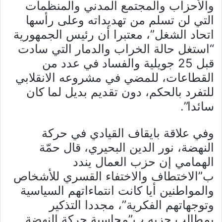
والأحزاب والمجتمع المدني والمنظمات
التي لن تسلم من تهديداته وعلى رأسها
اتحاد الشغل”، معتبرا أن رئيس الجمهورية
“استغل حالة الخراب والدمار التي سادت
قبل 25 جويلية والفساد في عدد من
القطاعات، للمضي في مشروعه الانقلابي
للتفرد بالحكم، دون تقديم بديل لما كان
سائدا”.
وفي علاقة بايقاف القيادي في حركة
النهضة، نور الدين البحيري، قال حمّة
الهمامي إن حزب العمال يندد
ب”الاختطاف والاختفاء القسري للأشخاص
والمواطنين أيا كانت انتماءاتهم السياسية
وتوجهاتهم الفكرية”، مجددا التذكير
بمطالب حزبه ب”محاسبة حركة النهضة