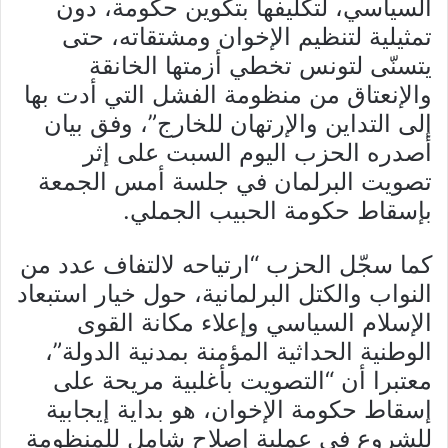
السياسي، لتكليفها بتكوين حكومة، دون
تمثيلية لتنظيم الإخوان ومشتقاته، حتى
يتسنّى لتونس تخطي أزمتها الخانقة
والإنعتاق من منظومة الفشل التي أدت بها
إلى التداين والإرتهان للخارج”، وفق بيان
أصدره الحزب اليوم السبت على إثر
تصويت البرلمان في جلسة أمس الجمعة
بإسقاط حكومة الحبيب الجملي.
كما سجّل الحزب “ارتياحه لالتفاف عدد من
النواب والكتل البرلمانية، حول خيار استبعاد
الإسلام السياسي وإعلاء مكانة القوى
الوطنية الحداثية المؤمنة بمدنية الدولة”،
معتبرا أن “التصويت بأغلبية مريحة على
إسقاط حكومة الإخوان، هو بداية إيجابية
للشروع في عملية إصلاح شامل للمنظومة