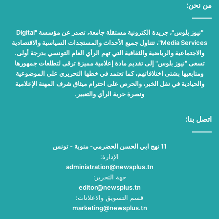
من نحن:
"نيوز بلوس"، جريدة الكترونية مستقلة جامعة، تصدر عن مؤسسة "Digital
Media Services"، تتناول جميع الأحداث والمستجدات السياسية والاقتصادية
والاجتماعية والرياضية والثقافية التي تهم الرأي العام التونسي بدرجة أولى.
تسعى "نيوز بلوس" إلى تقديم مادة إعلامية مميزة ترقى لتطلعات جمهورها
ومتابعيها بشتى اختلافاتهم، كما تعتمد في خطها التحريري على الموضوعية
والحيادية في نقل الخبر، والحرص على احترام ميثاق شرف المهنة الإعلامية
ونصرة حرية الرأي والتعبير.
اتصل بنا:
11 نهج ابي الحسن الحضرمي- منوبة - تونس
الإدارة:
administration@newsplus.tn
جهة التحرير:
editor@newsplus.tn
قسم التسويق والاعلانات:
marketing@newsplus.tn