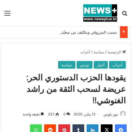
بحث عن
الق
بسبب المرزوقي وبتكليف من سعيّد: الخارجية تستدعي السفيرة الفرنسية بتونس وتبلغها احتجاجا شديد اللهجة !!
الرئيسية
/
سياسة
/
أحزاب
أحزاب
أخبار
تونس
سياسة
يقودها الحزب الدستوري الحر:
عريضة لسحب الثقة من راشد
الغنوشي!!
نيوز بلوس
12 يناير، 2020
0
237
دقيقة واحدة
فيسبوك
X
لينكدإن
بينتيريست
واتساب