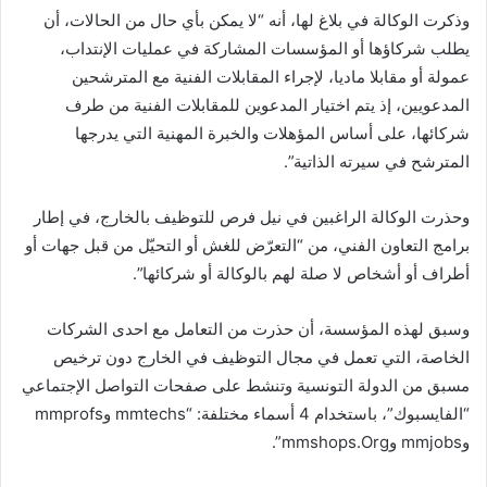
وذكرت الوكالة في بلاغ لها، أنه “لا يمكن بأي حال من الحالات، أن
يطلب شركاؤها أو المؤسسات المشاركة في عمليات الإنتداب،
عمولة أو مقابلا ماديا، لإجراء المقابلات الفنية مع المترشحين
المدعويين، إذ يتم اختيار المدعوين للمقابلات الفنية من طرف
شركائها، على أساس المؤهلات والخبرة المهنية التي يدرجها
المترشح في سيرته الذاتية”.
وحذرت الوكالة الراغبين في نيل فرص للتوظيف بالخارج، في إطار
برامج التعاون الفني، من “التعرّض للغش أو التحيّل من قبل جهات أو
أطراف أو أشخاص لا صلة لهم بالوكالة أو شركائها”.
وسبق لهذه المؤسسة، أن حذرت من التعامل مع احدى الشركات
الخاصة، التي تعمل في مجال التوظيف في الخارج دون ترخيص
مسبق من الدولة التونسية وتنشط على صفحات التواصل الإجتماعي
“الفايسبوك”، باستخدام 4 أسماء مختلفة: “mmtechs وmmprofs
وmmjobs وmmshops.Org”.