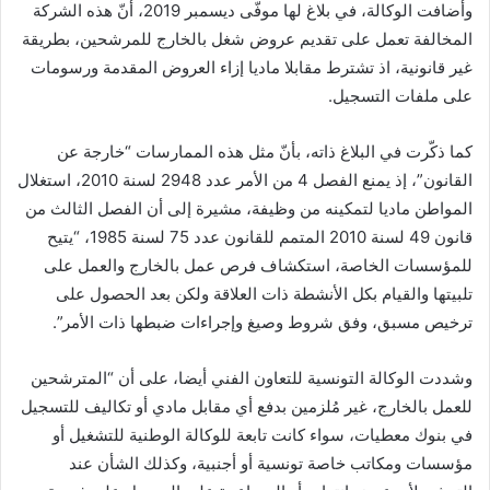
وأضافت الوكالة، في بلاغ لها موفّى ديسمبر 2019، أنّ هذه الشركة
المخالفة تعمل على تقديم عروض شغل بالخارج للمرشحين، بطريقة
غير قانونية، اذ تشترط مقابلا ماديا إزاء العروض المقدمة ورسومات
على ملفات التسجيل.
كما ذكّرت في البلاغ ذاته، بأنّ مثل هذه الممارسات “خارجة عن
القانون”، إذ يمنع الفصل 4 من الأمر عدد 2948 لسنة 2010، استغلال
المواطن ماديا لتمكينه من وظيفة، مشيرة إلى أن الفصل الثالث من
قانون 49 لسنة 2010 المتمم للقانون عدد 75 لسنة 1985، “يتيح
للمؤسسات الخاصة، استكشاف فرص عمل بالخارج والعمل على
تلبيتها والقيام بكل الأنشطة ذات العلاقة ولكن بعد الحصول على
ترخيص مسبق، وفق شروط وصيغ وإجراءات ضبطها ذات الأمر”.
وشددت الوكالة التونسية للتعاون الفني أيضا، على أن “المترشحين
للعمل بالخارج، غير مُلزمين بدفع أي مقابل مادي أو تكاليف للتسجيل
في بنوك معطيات، سواء كانت تابعة للوكالة الوطنية للتشغيل أو
مؤسسات ومكاتب خاصة تونسية أو أجنبية، وكذلك الشأن عند