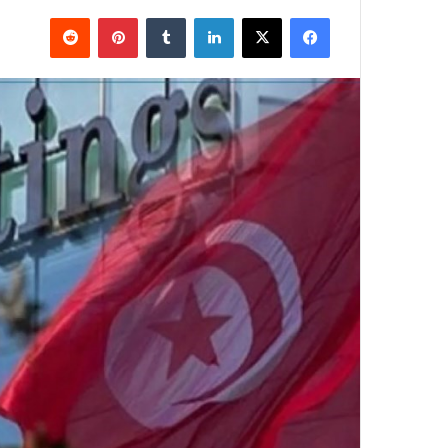
فيسبوك
X
لينكدإن
بينتيريست