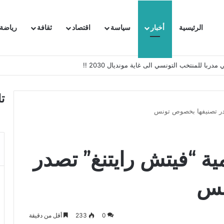
الرئيسية
أخبار
سياسة
اقتصاد
ثقافة
رياضة
 السفيرة الفرنسية بتونس وتبلغها احتجاجا شديد اللهجة !!
ت
تصدر تصنيفها بخصوص تونس
ية “فيتش رايتنغ” تصدر
نس
0
233
أقل من دقيقة