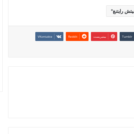
يتش رايتنغ"
بينتيريست