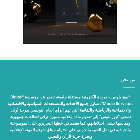
من نحن:
"نيوز بلوس"، جريدة الكترونية مستقلة جامعة، تصدر عن مؤسسة "Digital
Media Services"، تتناول جميع الأحداث والمستجدات السياسية والاقتصادية
والاجتماعية والرياضية والثقافية التي تهم الرأي العام التونسي بدرجة أولى.
تسعى "نيوز بلوس" إلى تقديم مادة إعلامية مميزة ترقى لتطلعات جمهورها
ومتابعيها بشتى اختلافاتهم، كما تعتمد في خطها التحريري على الموضوعية
والحيادية في نقل الخبر، والحرص على احترام ميثاق شرف المهنة الإعلامية
ونصرة حرية الرأي والتعبير.