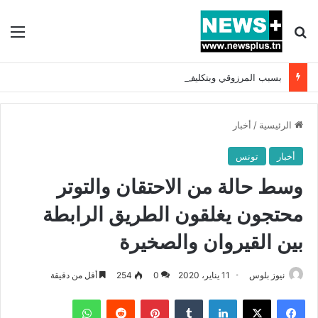
بحث عن
الق
بسبب المرزوقي وبتكليف من سعيّد: الخارجية تستدعي السفيرة الفرنسية بتونس وتبلغها احتجاجا شديد اللهجة !!
الرئيسية
/
أخبار
أخبار
تونس
وسط حالة من الاحتقان والتوتر
محتجون يغلقون الطريق الرابطة
بين القيروان والصخيرة
نيوز بلوس
11 يناير، 2020
0
254
أقل من دقيقة
فيسبوك
X
لينكدإن
بينتيريست
واتساب