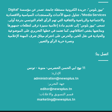
"نيوز بلوس"، جريدة الكترونية مستقلة جامعة، تصدر عن مؤسسة "Digital
Media Services"، تتناول جميع الأحداث والمستجدات السياسية والاقتصادية
والاجتماعية والرياضية والثقافية التي تهم الرأي العام التونسي بدرجة أولى.
تسعى "نيوز بلوس" إلى تقديم مادة إعلامية مميزة ترقى لتطلعات جمهورها
ومتابعيها بشتى اختلافاتهم، كما تعتمد في خطها التحريري على الموضوعية
والحيادية في نقل الخبر، والحرص على احترام ميثاق شرف المهنة الإعلامية
ونصرة حرية الرأي والتعبير.
اتصل بنا:
11 نهج ابي الحسن الحضرمي- منوبة - تونس
الإدارة:
administration@newsplus.tn
جهة التحرير:
editor@newsplus.tn
قسم التسويق والاعلانات:
marketing@newsplus.tn