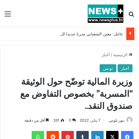
بحث عن
الق
عاجل: معين الشعباني مدربا جديدا للمنتخب التونسي !!
الرئيسية
/
أخبار
أخبار
تونس
وزيرة المالية توضّح حول الوثيقة
“المسربة” بخصوص التفاوض مع
صندوق النقد..
نيوز بلوس
7 يناير، 2022
0
261
أقل من دقيقة
فيسبوك
X
لينكدإن
بينتيريست
واتساب