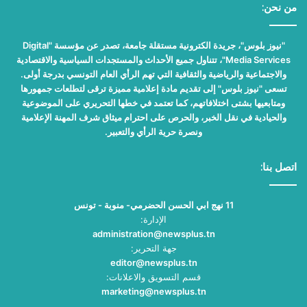
من نحن:
"نيوز بلوس"، جريدة الكترونية مستقلة جامعة، تصدر عن مؤسسة "Digital
Media Services"، تتناول جميع الأحداث والمستجدات السياسية والاقتصادية
والاجتماعية والرياضية والثقافية التي تهم الرأي العام التونسي بدرجة أولى.
تسعى "نيوز بلوس" إلى تقديم مادة إعلامية مميزة ترقى لتطلعات جمهورها
ومتابعيها بشتى اختلافاتهم، كما تعتمد في خطها التحريري على الموضوعية
والحيادية في نقل الخبر، والحرص على احترام ميثاق شرف المهنة الإعلامية
ونصرة حرية الرأي والتعبير.
اتصل بنا:
11 نهج ابي الحسن الحضرمي- منوبة - تونس
الإدارة:
administration@newsplus.tn
جهة التحرير:
editor@newsplus.tn
قسم التسويق والاعلانات:
marketing@newsplus.tn