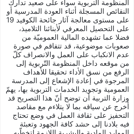
المنظومة التربوية سواء على صعيد تدارك
النقائص المسجلة أثناء العودة المدرسية أو
على مستوى معالجة آثار جائحة الكوفيد 19
على التحصيل المعرفي لأبنائنا التلاميذ،
فضلا عما تشهده المالية العموميّة من
صعوبات موضوعية، قد تتفاقم في صورة
عدم الانكباب على العمل والانصراف كلّ
من موقعه داخل المنظومة التّربوية إلى
الرفع من نسق الأداء تحقيقا للأهداف
المرجوة في إعادة الإشعاع إلى المدرسة
العمومية وتجويد الخدمات التربوية بها، يهمّ
وزارة التربية أن توضح أنّ هذا التصريح قد
أخرج عن سياقه بما لا يتلاءم مع مقاصد
التحفيز على ثقافة العمل في وضع تحتاج
فيه بلادنا إلى حشد كافة الجهود وتعبئة
الموارد المادية والبشرية اللازمة لتخطّيه.