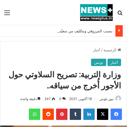
بحث عن
الق
بسبب المرزوقي وبتكليف من سعيّد: الخارجية تستدعي السفيرة الفرنسية بتونس وتبلغها احتجاجا شديد اللهجة !!
الرئيسية
/
أخبار
أخبار
تونس
وزارة التربية: تصريح السلاوتي حول
الأجور أُخرج من سياقه..
نيوز بلوس
18 أكتوبر، 2021
0
247
دقيقة واحدة
فيسبوك
X
لينكدإن
بينتيريست
واتساب