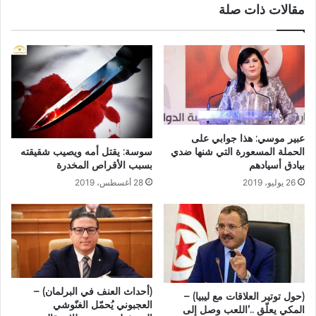
مقالات ذات صلة
عبير موسي: هذا جوابي على
الحملة المسعورة التي شنها ضدي
سوسة: يقتل أمه ويصيب شقيقته
بيادق أسيادهم
بسبب الأقراص المخدرة
26 يوليو، 2019
28 أغسطس، 2019
(أحداث العنف في البرلمان) –
(حول توتير العلاقات مع ليبيا) –
العجبوني يُحمّل الغنّوشي
المكي يعلّق ..’اللعب وصل إلى