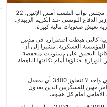
عقدت لجنة الأمن والدفاع في مقر مجلس نواب الشعب أمس الإثنين، 22
ية تعيش صعوبات مالية كبيرة.
ية كالتي هبطت اضطراريا في مدنين
 للمؤسسة العسكرية، مشيرا إلى أن
كانها التحليق على مستويات منخفضة
لوزارة اقتناؤها أمام تكلفتها الباهظة
وأضاف أن تكلفة 3 وجبات لعسكري واحد لا تتجاوز 3400 أي بمعدل
ة، وهو أمر مهين للعسكريين الذين يفدون
الأمامي أمام كل هجوم.
يُذكر أن ميزانية وزارة الدفاع لسنة 2019 قدرت بـ 2.931 مليار دينار، اي