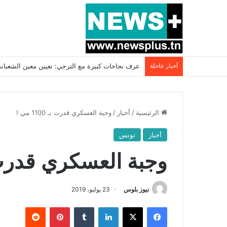
أخبار عاجلة
بسبب المرزوقي وبتكليف من سعيّد: الخارجية تستدعي
الرئيسية
/
أخبار
/
وجبة العسكري قدرت بـ 1100 مي !
أخبار
تونس
وجبة العسكري قدرت بـ 1100
نيوز بلوس
23 يوليو، 2019
فيسبوك
X
لينكدإن
بينتيريست