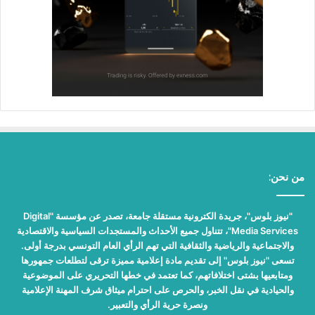
من نحن:
"نيوز بلوس"، جريدة الكترونية مستقلة جامعة، تصدر عن مؤسسة "Digital
Media Services"، تتناول جميع الأحداث والمستجدات السياسية والاقتصادية
والاجتماعية والرياضية والثقافية التي تهم الرأي العام التونسي بدرجة أولى.
تسعى "نيوز بلوس" إلى تقديم مادة إعلامية مميزة ترقى لتطلعات جمهورها
ومتابعيها بشتى اختلافاتهم، كما تعتمد في خطها التحريري على الموضوعية
والحيادية في نقل الخبر، والحرص على احترام ميثاق شرف المهنة الإعلامية
ونصرة حرية الرأي والتعبير.