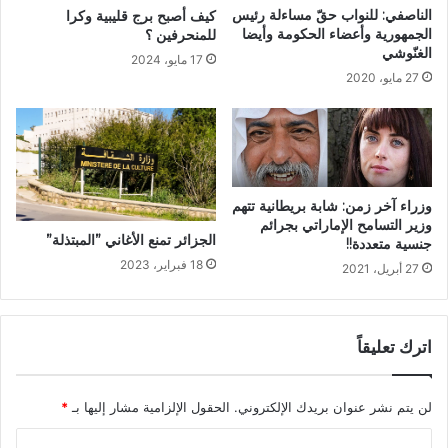
الناصفي: للنواب حقّ مساءلة رئيس
كيف أصبح برج قليبية وكرا
الجمهورية وأعضاء الحكومة وأيضا
للمنحرفين ؟
الغنّوشي
17 مايو، 2024
27 مايو، 2020
وزراء آخر زمن: شابة بريطانية تتهم
وزير التسامح الإماراتي بجرائم
الجزائر تمنع الأغاني ”المبتذلة”
جنسية متعددة!!
18 فبراير، 2023
27 أبريل، 2021
اترك تعليقاً
لن يتم نشر عنوان بريدك الإلكتروني.
الحقول الإلزامية مشار إليها بـ
*
ا