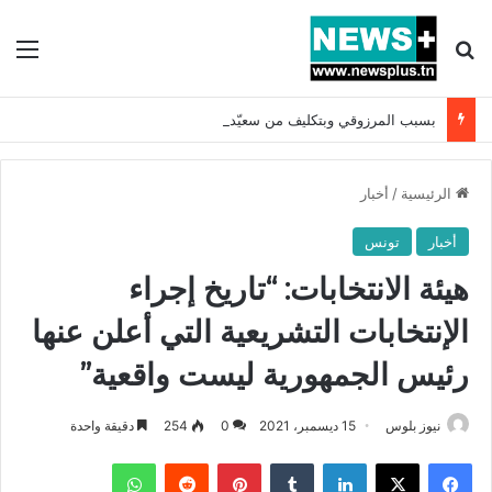
بحث عن
الق
بسبب المرزوقي وبتكليف من سعيّد: الخارجية تستدعي السفيرة الفرنسية بتونس وتبلغها احتجاجا شديد اللهجة !!
الرئيسية
/
أخبار
أخبار
تونس
هيئة الانتخابات: “تاريخ إجراء
الإنتخابات التشريعية التي أعلن عنها
رئيس الجمهورية ليست واقعية”
نيوز بلوس
15 ديسمبر، 2021
0
254
دقيقة واحدة
فيسبوك
X
لينكدإن
بينتيريست
واتساب