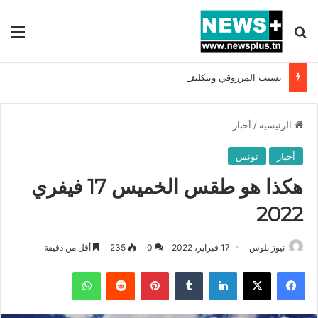
بحث عن
الق
بسبب المرزوقي وبتكليف من سعيّد: الخارجية تستدعي السفيرة الفرنسية بتونس وتبلغها احتجاجا شديد اللهجة !!
الرئيسية
/
أخبار
أخبار
تونس
هكذا هو طقس الخميس 17 فيفري
2022
نيوز بلوس
17 فبراير، 2022
0
235
أقل من دقيقة
فيسبوك
X
لينكدإن
بينتيريست
واتساب