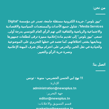
من نحن:
"نيوز بلوس"، جريدة الكترونية مستقلة جامعة، تصدر عن مؤسسة "Digital
Media Services"، تتناول جميع الأحداث والمستجدات السياسية والاقتصادية
والاجتماعية والرياضية والثقافية التي تهم الرأي العام التونسي بدرجة أولى.
تسعى "نيوز بلوس" إلى تقديم مادة إعلامية مميزة ترقى لتطلعات جمهورها
ومتابعيها بشتى اختلافاتهم، كما تعتمد في خطها التحريري على الموضوعية
والحيادية في نقل الخبر، والحرص على احترام ميثاق شرف المهنة الإعلامية
ونصرة حرية الرأي والتعبير.
اتصل بنا:
11 نهج ابي الحسن الحضرمي- منوبة - تونس
الإدارة:
administration@newsplus.tn
جهة التحرير:
editor@newsplus.tn
قسم التسويق والاعلانات:
marketing@newsplus.tn