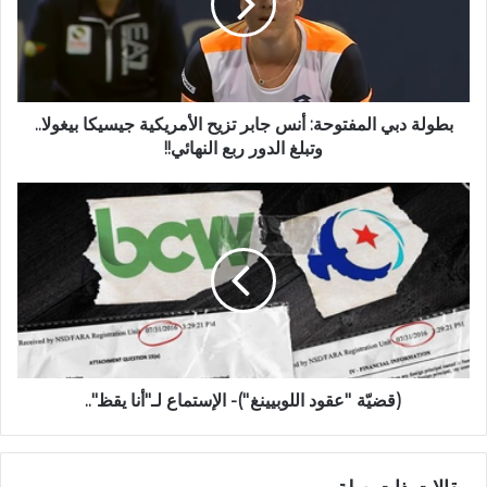
بطولة دبي المفتوحة: أنس جابر تزيح الأمريكية جيسيكا بيغولا..
وتبلغ الدور ربع النهائي!!
(قضيّة ''عقود اللوبيينغ'')- الإستماع لـ"أنا يقظ"..