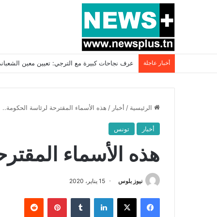
أخبار عاجلة
بسبب المرزوقي وبتكليف من سعيّد: الخارجية تستدعي
الرئيسية
/
أخبار
/
هذه الأسماء المقترحة لرئاسة الحكومة..
أخبار
تونس
هذه الأسماء المقترح
نيوز بلوس
15 يناير، 2020
فيسبوك
X
لينكدإن
بينتيريست