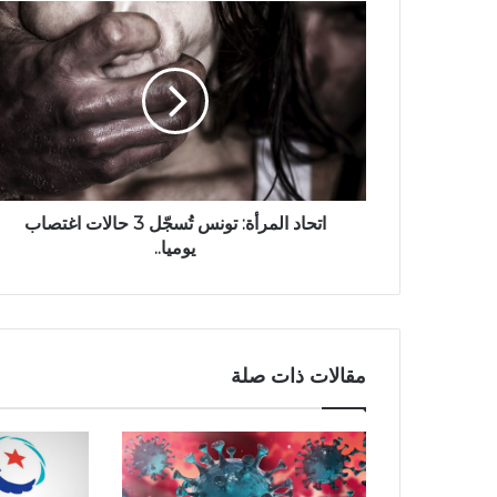
اتحاد المرأة: تونس تُسجّل 3 حالات اغتصاب
يوميا..
مقالات ذات صلة