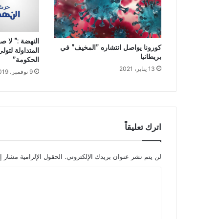
النهضة :” لا ص
كورونا يواصل انتشاره ”المخيف” في
المتداولة لتو
بريطانيا
الحكومة”
13 يناير، 2021
9 نوفمبر، 2019
اترك تعليقاً
لن يتم نشر عنوان بريدك الإلكتروني.
الحقول الإلزامية مشار إل
ا
ل
ت
ع