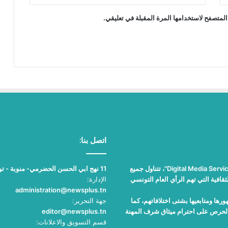
المتصفح لاستخدامها المرة المقبلة في تعليقي.
اتصل بنا:
"نيوز بلوس"، جريدة الكترونية مستقلة جامعة، تصدر عن مؤسسة "Digital Media Services"، تتناول جميع
11 نهج ابي الحسن الحضرمي- منوبة - تونس
قافية التي تهم الرأي العام التونسي
الإدارة:
administration@newsplus.tn
ها ومتابعيها بشتى اختلافاتهم، كما
جهة التحرير:
والحرص على احترام ميثاق شرف المهنة
editor@newsplus.tn
قسم التسويق والاعلانات: