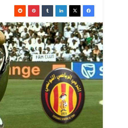
فيسبوك
X
لينكدإن
بينتيريست