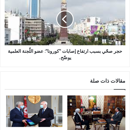
حجر صحّي بسبب ارتفاع إصابات "كورونا": عضو اللّجنة العلمية
يوضّح..
مقالات ذات صلة