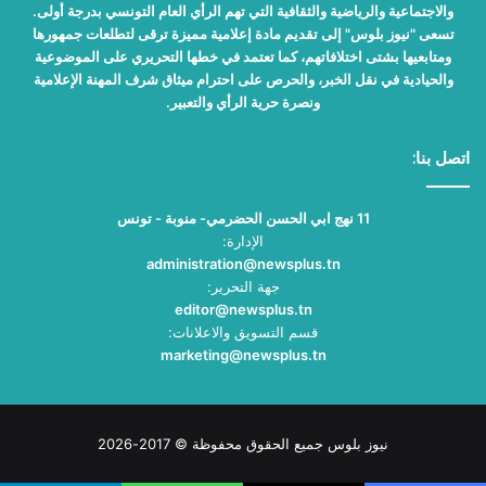
والاجتماعية والرياضية والثقافية التي تهم الرأي العام التونسي بدرجة أولى.
تسعى "نيوز بلوس" إلى تقديم مادة إعلامية مميزة ترقى لتطلعات جمهورها
ومتابعيها بشتى اختلافاتهم، كما تعتمد في خطها التحريري على الموضوعية
والحيادية في نقل الخبر، والحرص على احترام ميثاق شرف المهنة الإعلامية
ونصرة حرية الرأي والتعبير.
اتصل بنا:
11 نهج ابي الحسن الحضرمي- منوبة - تونس
الإدارة:
administration@newsplus.tn
جهة التحرير:
editor@newsplus.tn
قسم التسويق والاعلانات:
marketing@newsplus.tn
نيوز بلوس جميع الحقوق محفوظة © 2017-2026