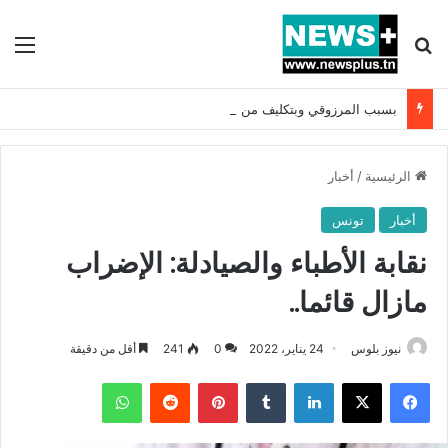
بحث عن
الق
بسبب المرزوقي وبتكليف من سعيّد: الخارجية تستدعي السفيرة الفرنسية بتونس وتبلغها احتجاجا شديد اللهجة !!
الرئيسية
/
أخبار
أخبار
تونس
نقابة الأطباء والصيادلة: الإضراب
مازال قائما..
نيوز بلوس
24 يناير، 2022
0
241
أقل من دقيقة
فيسبوك
X
لينكدإن
بينتيريست
واتساب