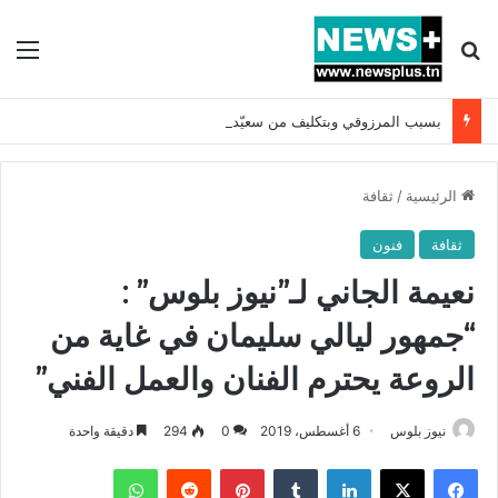
بحث عن
الق
بسبب المرزوقي وبتكليف من سعيّد: الخارجية تستدعي السفيرة الفرنسية بتونس وتبلغها احتجاجا شديد اللهجة !!
الرئيسية
/
ثقافة
ثقافة
فنون
نعيمة الجاني لـ”نيوز بلوس” :
“جمهور ليالي سليمان في غاية من
الروعة يحترم الفنان والعمل الفني”
نيوز بلوس
6 أغسطس، 2019
0
294
دقيقة واحدة
فيسبوك
X
لينكدإن
بينتيريست
واتساب