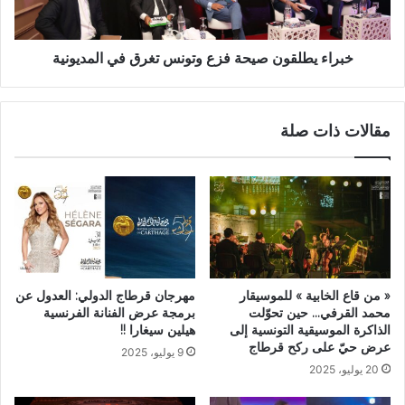
خبراء يطلقون صيحة فزع وتونس تغرق في المديونية
مقالات ذات صلة
« من قاع الخابية » للموسيقار
مهرجان قرطاج الدولي: العدول عن
محمد القرفي… حين تحوّلت
برمجة عرض الفنانة الفرنسية
الذاكرة الموسيقية التونسية إلى
هيلين سيغارا !!
عرض حيّ على ركح قرطاج
9 يوليو، 2025
20 يوليو، 2025