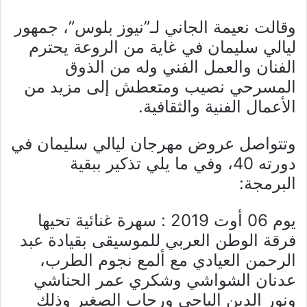
وقالت نعيمة الجاني لـ”نيوز بلوس”، جمهور
ليالي سليمان في غاية من الروعة يحترم
الفنان والعمل الفني وله من الذوق
المسرحي نصيب ومتعطش إلى مزيد من
الأعمال الفنية والثقافية.
وتتواصل عروض مهرجان ليالي سليمان في
دورته 40، وفي ما يلي تذكير ببقية
البرمجة:
يوم 06 أوت 2019 : سهرة غنائية تحيها
فرقة الوطن العربي للموسيقى بقيادة عبد
الرحمن العيادي مع ألمع نجوم الطرب،
عدنان الشواشي وشكري عمر الحناشي
ونور الدين الباجي ورحاب الصغير وذلك