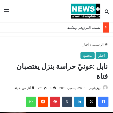
بحث عن
الق
بسبب المرزوقي وبتكليف من سعيّد: الخارجية تستدعي السفيرة الفرنسية بتونس وتبلغها احتجاجا شديد اللهجة !!
الرئيسية
/
أخبار
أخبار
مجتمع
نابل :عونيْ حراسة بنزل يغتصبان
فتاة
نيوز بلوس
26 ديسمبر، 2019
0
251
أقل من دقيقة
فيسبوك
X
لينكدإن
بينتيريست
واتساب