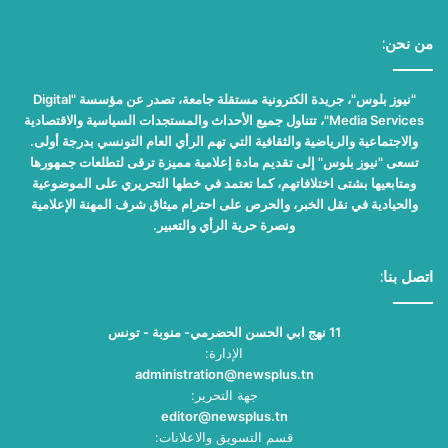
من نحن:
"نيوز بلوس"، جريدة الكترونية مستقلة جامعة، تصدر عن مؤسسة "Digital
Media Services"، تتناول جميع الأحداث والمستجدات السياسية والاقتصادية
والاجتماعية والرياضية والثقافية التي تهم الرأي العام التونسي بدرجة أولى.
تسعى "نيوز بلوس" إلى تقديم مادة إعلامية مميزة ترقى لتطلعات جمهورها
ومتابعيها بشتى اختلافاتهم، كما تعتمد في خطها التحريري على الموضوعية
والحيادية في نقل الخبر، والحرص على احترام ميثاق شرف المهنة الإعلامية
ونصرة حرية الرأي والتعبير.
اتصل بنا:
11 نهج ابي الحسن الحضرمي- منوبة - تونس
الإدارة:
administration@newsplus.tn
جهة التحرير:
editor@newsplus.tn
قسم التسويق والاعلانات: