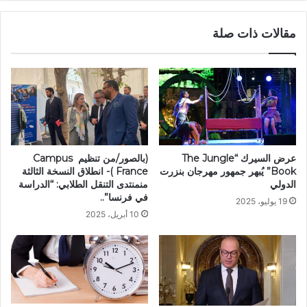
مقالات ذات صلة
عرض السيرك “The Jungle
(بالصور/من تنظيم Campus
Book” يُبهر جمهور مهرجان بنزرت
France )- انطلاق النسخة الثالثة
الدولي
منمنتدى التنقل الطلابي: “الدراسة
في فرنسا”..
19 يوليو، 2025
10 أبريل، 2025