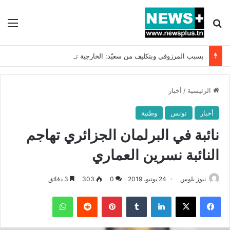
بحث عن
الق
بسبب المرزوقي وبتكليف من سعيّد: الخارجية تستدعي السفيرة الفرنسية بتونس وتبلغها احتجاجا شديد اللهجة !!
الرئيسية
/
أخبار
أخبار
تونس
وطنية
نائبة في البرلمان الجزائري تهاجم
النائبة نسرين العماري
نيوز بلوس
24 يونيو، 2019
0
303
3 دقائق
فيسبوك
X
لينكدإن
بينتيريست
واتساب