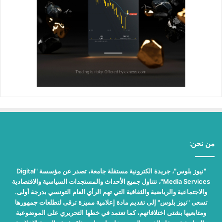
من نحن:
"نيوز بلوس"، جريدة الكترونية مستقلة جامعة، تصدر عن مؤسسة "Digital
Media Services"، تتناول جميع الأحداث والمستجدات السياسية والاقتصادية
والاجتماعية والرياضية والثقافية التي تهم الرأي العام التونسي بدرجة أولى.
تسعى "نيوز بلوس" إلى تقديم مادة إعلامية مميزة ترقى لتطلعات جمهورها
ومتابعيها بشتى اختلافاتهم، كما تعتمد في خطها التحريري على الموضوعية