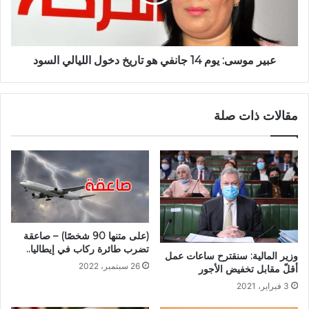
عبير موسى: يوم 14 جانفي هو تاريخ دخول الليالي السود
مقالات ذات صلة
(على متنها 90 شخصًا) – صاعقة
تضرب طائرة ركاب في إيطاليا..
وزير المالية: سنقترح ساعات عمل
26 سبتمبر، 2022
أقلّ مقابل تخفيض الأجور
3 فبراير، 2021