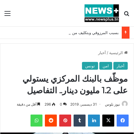
بحث عن
الق
بسبب المرزوقي وبتكليف من سعيّد: الخارجية تستدعي السفيرة الفرنسية بتونس وتبلغها احتجاجا شديد اللهجة !!
الرئيسية
/
أخبار
أخبار
امن
تونس
موظّف بالبنك المركزي يستولي
على 1.2 مليون دينار.. التفاصيل
نيوز بلوس
31 ديسمبر، 2019
0
296
أقل من دقيقة
فيسبوك
X
لينكدإن
بينتيريست
واتساب