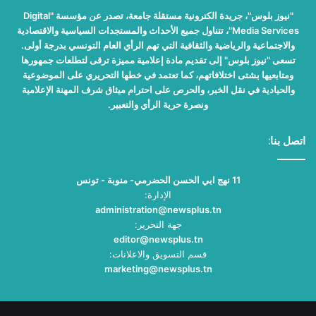
"نيوز بلوس"، جريدة الكترونية مستقلة جامعة، تصدر عن مؤسسة "Digital
Media Services"، تتناول جميع الأحداث والمستجدات السياسية والاقتصادية
والاجتماعية والرياضية والثقافية التي تهم الرأي العام التونسي بدرجة أولى.
تسعى "نيوز بلوس" إلى تقديم مادة إعلامية مميزة ترقى لتطلعات جمهورها
ومتابعيها بشتى اختلافاتهم، كما تعتمد في خطها التحريري على الموضوعية
والحيادية في نقل الخبر، والحرص على احترام ميثاق شرف المهنة الإعلامية
ونصرة حرية الرأي والتعبير.
اتصل بنا:
11 نهج ابي الحسن الحضرمي- منوبة - تونس
الإدارة:
administration@newsplus.tn
جهة التحرير:
editor@newsplus.tn
قسم التسويق والاعلانات:
marketing@newsplus.tn