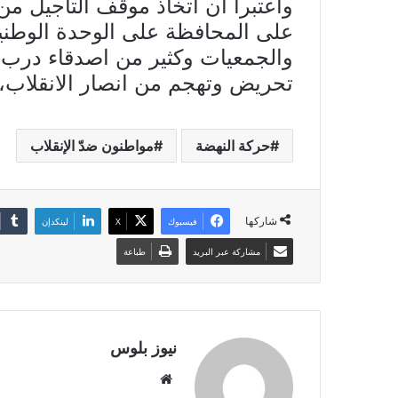
واعتبرا أن اتخاذ موقف التأجيل م
على المحافظة على الوحدة الوطني
والجمعيات وكثير من اصدقاء درب
تحريض وتهجم من انصار الانقلاب، 
حركة النهضة
مواطنون ضدّ الإنقلاب
شاركها
فيسبوك
X
لينكدإن
مشاركة عبر البريد
طباعة
نيوز بلوس
موقع