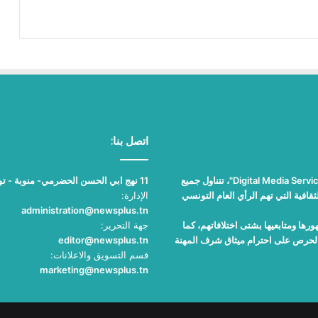
اتصل بنا:
"نيوز بلوس"، جريدة الكترونية مستقلة جامعة، تصدر عن مؤسسة "Digital Media Services"، تتناول جميع
11 نهج ابي الحسن الحضرمي- منوبة - تونس
قافية التي تهم الرأي العام التونسي
الإدارة:
administration@newsplus.tn
ها ومتابعيها بشتى اختلافاتهم، كما
جهة التحرير:
والحرص على احترام ميثاق شرف المهنة
editor@newsplus.tn
قسم التسويق والاعلانات:
marketing@newsplus.tn