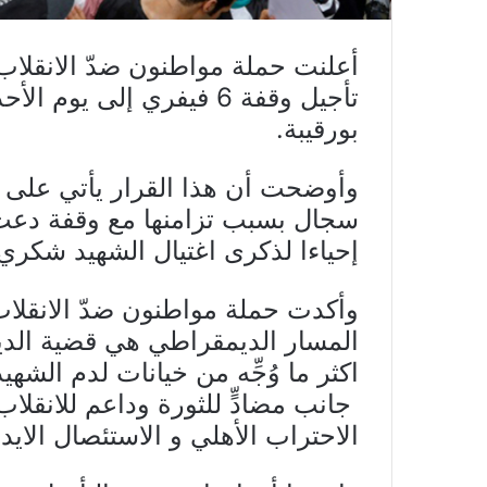
أعلنت حملة مواطنون ضدّ الانقلا
بورقيبة.
وأوضحت أن هذا القرار يأتي على خ
سجال بسبب تزامنها مع وقفة دعت
إحياءا لذكرى اغتيال الشهيد شكري 
وأكدت حملة مواطنون ضدّ الانقلا
المسار الديمقراطي هي قضية الديم
اكثر ما وُجِّه من خيانات لدم الش
جانب مضادٍّ للثورة وداعم للانق
الاحتراب الأهلي و الاستئصال الاي