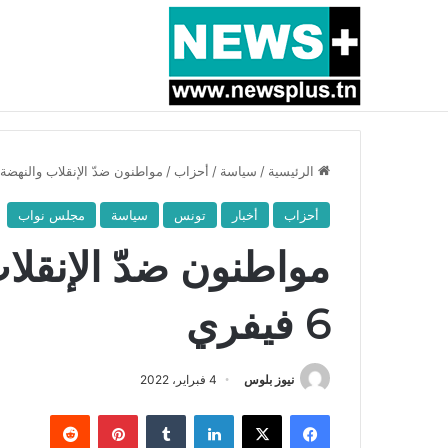
أخبار عاجلة
بسبب المرزوقي وبتكليف من سعيّد: الخارجية تستدعي
الرئيسية
/
سياسة
/
أحزاب
/
مواطنون ضدّ الإنقلاب والنهضة يؤجل
أحزاب
أخبار
تونس
سياسة
مجلس نواب
مواطنون ضدّ الإنقلا
6 فيفري
نيوز بلوس
4 فبراير، 2022
فيسبوك
X
لينكدإن
بينتيريست