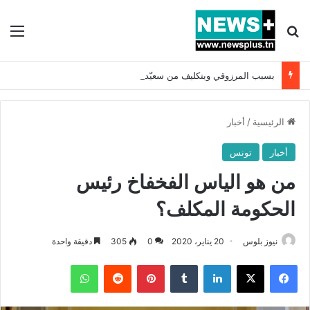
بحث عن
الق
بسبب المرزوقي وبتكليف من سعيّد: الخارجية تستدعي السفيرة الفرنسية بتونس وتبلغها احتجاجا شديد اللهجة !!
الرئيسية
/
أخبار
أخبار
تونس
من هو الياس الفخفاخ رئيس
الحكومة المكلف؟
نيوز بلوس
20 يناير، 2020
0
305
دقيقة واحدة
فيسبوك
X
لينكدإن
بينتيريست
واتساب