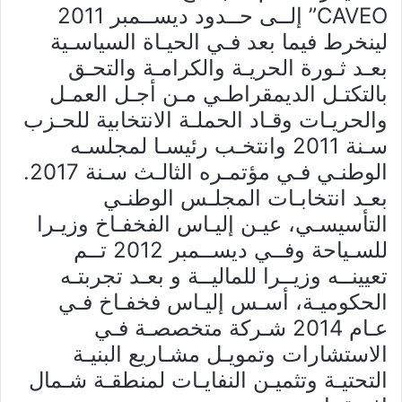
CAVEO” إلــى حــدود ديســمبر 2011
لينخرط فيما بعد فـي الحيـاة السياسـية
بعـد ثـورة الحريـة والكرامـة والتحـق
بالتكتـل الديمقراطـي مـن أجـل العمـل
والحريـات وقـاد الحملـة الانتخابية للحـزب
سـنة 2011 وانتخـب رئيسـا لمجلسـه
الوطنـي فـي مؤتمـره الثالـث سـنة 2017.
بعـد انتخابـات المجلـس الوطنـي
التأسيسـي، عيـن إليـاس الفخفـاخ وزيـرا
للسـياحة وفــي ديســمبر 2012 تــم
تعيينــه وزيــرا للماليــة و بعـد تجربتـه
الحكوميـة، أسـس إليـاس فخفـاخ فـي
عـام 2014 شـركة متخصصـة فـي
الاستشارات وتمويـل مشـاريع البنيـة
التحتيـة وتثميـن النفايـات لمنطقـة شـمال