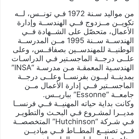
من مواليد سـنة 1972 فـي تونــس، لــه
تكويــن مــزدوج فــي الهندســة وإدارة
الأعمال، متحصّل على الشــهادة فــي
الهندســة ســنة 1995 مــن المدرســة
الوطنيــة للمهندســين بصفاقــس، وعلى
علــى درجــة الماجسـتير فـي الدراسـات
الهندسـية المعمقـة مـن مدرسـة “INSA”
بمدينــة ليــون بفرنســا وعلــى درجــة
الماجســتير فــي إدارة الأعمال مــن
جامعــة “Essonne” بباريــس.
وكانت بداية حياته المهنيــة فــي فرنســا
مديــرا لمشـروع فـي البحـث والتطويـر
فـي شـركة “Hutchinson” المتخصصــة
فــي تصنيــع المطــاط فــي مياديــن