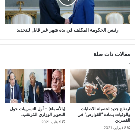
رئيس الحكومة المكلف في يده شهر غير قابل للتجديد
مقالات ذات صلة
(بالأسماء) – أول التسريبات حول
ارتفاع جديد لحصيلة الاصابات
التحوير الوزاري المُرتقب..
والوفيات بـمادة “القوارص” في
القصرين
9 يناير، 2021
8 فبراير، 2021