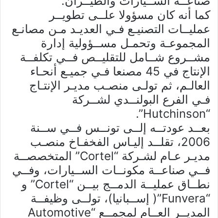
صناعــة الســيارات والطيــران.
كما أنه كان مسؤولا علــى تطويــر
عمليــات التصنيـع فـي العديـد مـن مصانـع
المجموعـة وتحمـل مســؤولية إدارة
مشــروع شــامل للتقليــص فــي تكلفــة
الإنتاج في 45 مصنعا فـي جميـع أنحـاء
العالـم، ثم تولـى منصـب مديـر الإنتـاج
فـي الفرع البولنــدي لشــركة
“Hutchinson”.
بعــد عودتــه إلــى تونــس فــي ســنة
2006، تقلــد إليـاس الفخفـاخ منصـب
مديـر عـام لشـركة “Cortel” المتخصصــة
فــي صناعــة مكونــات الســيارات، وفــي
نطــاق عمليــة الدمــج بيــن “Cortel” و
“Funvera”( إســبانيا)، تولــى وظيفــة
المديــر العــام لمجمــع “Automotive