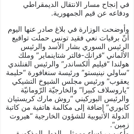
في إنجاح مسار الانتقال الديمقراطي
ودفاعه عن قيم الجمهورية.
وأوضحت الوزارة في بلاغ صادر عنها اليوم
أنّ برقيات نعي فقيد تونس حملت تواقيع
الرئيس السوري بشار الأسد والرئيس
الألماني “فرانك-فالتر شتاينماير” وملك
هولندا “فيليم ألكساندر” والرئيس الفنلندي
“ساولي نينيستو” ورئيسة سنغافورة “حليمة
يعقوب” ورئيس مجلس الشيوخ التشيكي
“ياروسلاف كبيرا” والخارجيّة الرّومانيّة
والرئيس البوركيني “روش مارك كريستيان
كابوري” إضافة إلى مكالمة هاتفية من كاتبة
الدولة الأثيوبية للشؤون الخارجية “هيروت
زمين”.
وأعرب رؤساء وممثلي الدول المذكورة