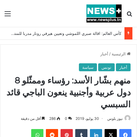
بحث عن
الق
كأس العالم: اقالة صبري اللموشي وتعيين هيرفي رونار مدربا للمنتخب التونسي !!
الرئيسية
/
أخبار
أخبار
تونس
سياسة
منهم بشّار الأسد: رؤساء وممثّلو 8
دول عربية وأجنبية ينعون الباجي قائد
السبسي
نيوز بلوس
30 يوليو، 2019
0
286
أقل من دقيقة
فيسبوك
X
لينكدإن
بينتيريست
واتساب