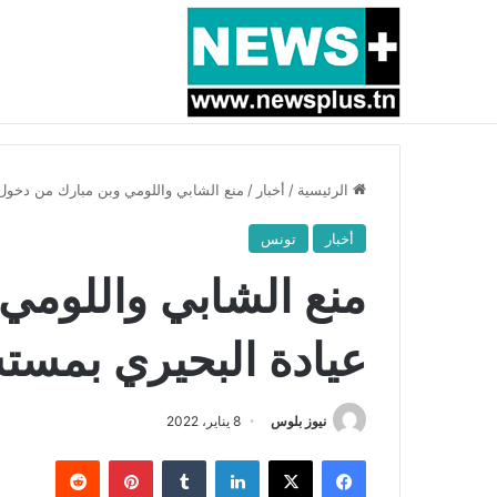
أخبار عاجلة
بسبب المرزوقي وبتكليف من سعيّد: الخارجية تستدعي
الرئيسية
/
أخبار
/
منع الشابي واللومي وبن مبارك من دخو
أخبار
تونس
منع الشابي واللومي
عيادة البحيري بمس
نيوز بلوس
8 يناير، 2022
فيسبوك
X
لينكدإن
بينتيريست