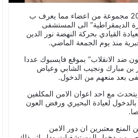
توجهت اليوم السبت 8 جانفي 2022 مجموعة من اعضاء مما يعرف ب
درة الديمقراطية” الى المستشفى
ادة القيادي بحركة النهضة نور الدين
جبرية منذ يوم الجمعة الماضي.
ن ضد الانقلاب” بموقع فايسبوك عددا
 بن مبارك ونجيب الشابي وعياض
ى بعد منعهم من الدخول.
يتحدث مع احد اعوان الامن المكلفين
بالدخول لعيادة البحيري ورفض العون
ا.
 المنع معتبرين ان دور الامن
اص من دخول المستشفيات ودار اثر ذلك