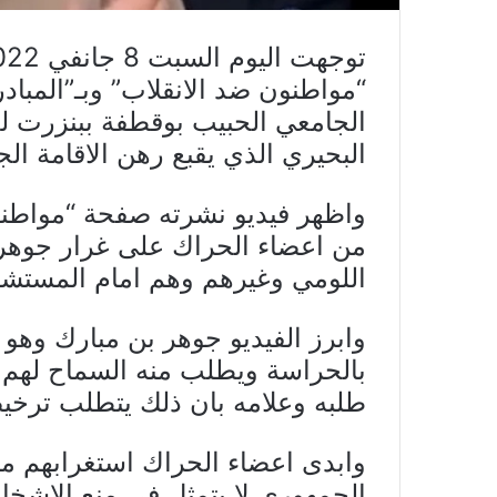
“مواطنون ضد الانقلاب” وبـ”المبا
الجامعي الحبيب بوقطفة ببنزرت لعي
البحيري الذي يقبع رهن الاقامة ال
واظهر فيديو نشرته صفحة “مواطنو
من اعضاء الحراك على غرار جوهر
اللومي وغيرهم وهم امام المستشف
وابرز الفيديو جوهر بن مبارك وهو 
بالحراسة ويطلب منه السماح لهم 
طلبه وعلامه بان ذلك يتطلب ترخيص
وابدى اعضاء الحراك استغرابهم من
الجمهوري لا يتمثل في منع الاشخ