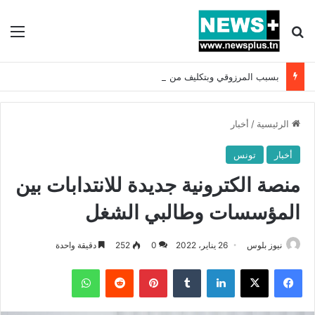
بحث عن
الق
بسبب المرزوقي وبتكليف من سعيّد: الخارجية تستدعي السفيرة الفرنسية بتونس وتبلغها احتجاجا شديد اللهجة !!
الرئيسية
/
أخبار
أخبار
تونس
منصة الكترونية جديدة للانتدابات بين
المؤسسات وطالبي الشغل
نيوز بلوس
26 يناير، 2022
0
252
دقيقة واحدة
فيسبوك
X
لينكدإن
بينتيريست
واتساب