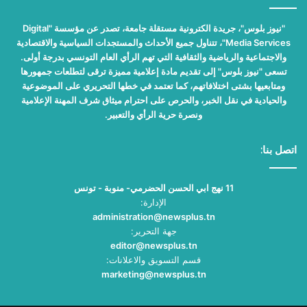
"نيوز بلوس"، جريدة الكترونية مستقلة جامعة، تصدر عن مؤسسة "Digital
Media Services"، تتناول جميع الأحداث والمستجدات السياسية والاقتصادية
والاجتماعية والرياضية والثقافية التي تهم الرأي العام التونسي بدرجة أولى.
تسعى "نيوز بلوس" إلى تقديم مادة إعلامية مميزة ترقى لتطلعات جمهورها
ومتابعيها بشتى اختلافاتهم، كما تعتمد في خطها التحريري على الموضوعية
والحيادية في نقل الخبر، والحرص على احترام ميثاق شرف المهنة الإعلامية
ونصرة حرية الرأي والتعبير.
اتصل بنا:
11 نهج ابي الحسن الحضرمي- منوبة - تونس
الإدارة:
administration@newsplus.tn
جهة التحرير:
editor@newsplus.tn
قسم التسويق والاعلانات:
marketing@newsplus.tn