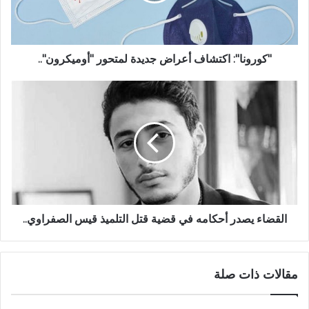
"كورونا": اكتشاف أعراض جديدة لمتحور "أوميكرون"..
القضاء يصدر أحكامه في قضية قتل التلميذ قيس الصفراوي..
مقالات ذات صلة