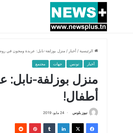
أخبار عاجلة
بسبب المرزوقي وبتكليف من سعيّد: الخارجية تستدعي
الرئيسية
/
أخبار
/
منزل بوزلفة-نابل: عربدة ومجون في روض
أخبار
تونس
جهات
مجتمع
منزل بوزلفة-نابل: 
أطفال!
نيوز بلوس
24 مايو، 2019
فيسبوك
X
لينكدإن
بينتيريست