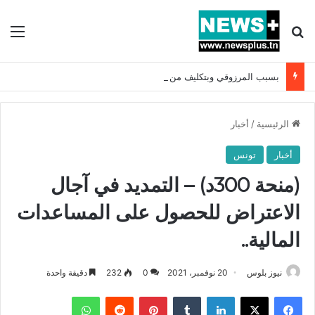
بحث عن
الق
بسبب المرزوقي وبتكليف من سعيّد: الخارجية تستدعي السفيرة الفرنسية بتونس وتبلغها احتجاجا شديد اللهجة !!
الرئيسية
/
أخبار
أخبار
تونس
(منحة 300د) – التمديد في آجال
الاعتراض للحصول على المساعدات
المالية..
نيوز بلوس
20 نوفمبر، 2021
0
232
دقيقة واحدة
فيسبوك
X
لينكدإن
بينتيريست
واتساب