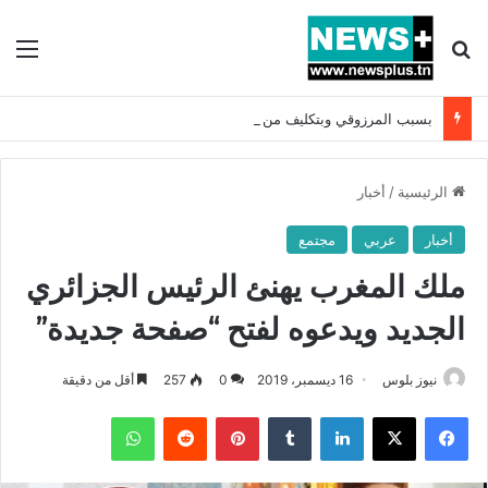
بحث عن
الق
بسبب المرزوقي وبتكليف من سعيّد: الخارجية تستدعي السفيرة الفرنسية بتونس وتبلغها احتجاجا شديد اللهجة !!
الرئيسية
/
أخبار
أخبار
عربي
مجتمع
ملك المغرب يهنئ الرئيس الجزائري
الجديد ويدعوه لفتح “صفحة جديدة”
نيوز بلوس
16 ديسمبر، 2019
0
257
أقل من دقيقة
فيسبوك
X
لينكدإن
بينتيريست
واتساب