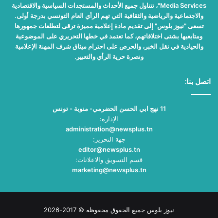
Media Services"، تتناول جميع الأحداث والمستجدات السياسية والاقتصادية
والاجتماعية والرياضية والثقافية التي تهم الرأي العام التونسي بدرجة أولى.
تسعى "نيوز بلوس" إلى تقديم مادة إعلامية مميزة ترقى لتطلعات جمهورها
ومتابعيها بشتى اختلافاتهم، كما تعتمد في خطها التحريري على الموضوعية
والحيادية في نقل الخبر، والحرص على احترام ميثاق شرف المهنة الإعلامية
ونصرة حرية الرأي والتعبير.
اتصل بنا:
11 نهج ابي الحسن الحضرمي- منوبة - تونس
الإدارة:
administration@newsplus.tn
جهة التحرير:
editor@newsplus.tn
قسم التسويق والاعلانات:
marketing@newsplus.tn
نيوز بلوس جميع الحقوق محفوظة © 2017-2026