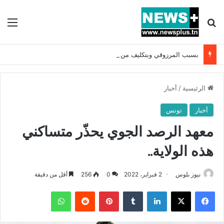
بحث عن
الق
بسبب المرزوقي وبتكليف من سعيّد: الخارجية تستدعي السفيرة الفرنسية بتونس وتبلغها احتجاجا شديد اللهجة !!
الرئيسية
/
أخبار
أخبار
تونس
معهد الرصد الجوي يحذّر متساكني
هذه الولاية..
نيوز بلوس
2 فبراير، 2022
0
256
أقل من دقيقة
فيسبوك
X
لينكدإن
بينتيريست
واتساب