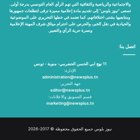
والاجتماعية والرياضية والثقافية التي تهم الرأي العام التونسي بدرجة أولى.
تسعى "نيوز بلوس" إلى تقديم مادة إعلامية مميزة ترقى لتطلعات جمهورها
ومتابعيها بشتى اختلافاتهم، كما تعتمد في خطها التحريري على الموضوعية
والحيادية في نقل الخبر، والحرص على احترام ميثاق شرف المهنة الإعلامية
ونصرة حرية الرأي والتعبير.
اتصل بنا:
11 نهج ابي الحسن الحضرمي- منوبة - تونس
الإدارة:
administration@newsplus.tn
جهة التحرير:
editor@newsplus.tn
قسم التسويق والاعلانات:
marketing@newsplus.tn
نيوز بلوس جميع الحقوق محفوظة © 2017-2026