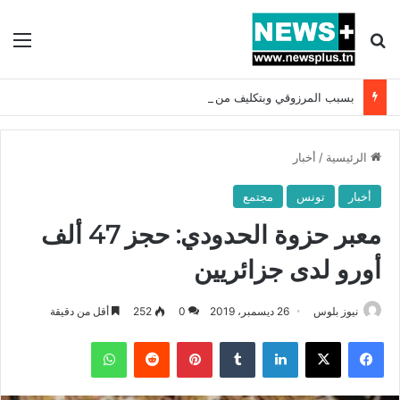
بحث عن
الق
بسبب المرزوقي وبتكليف من سعيّد: الخارجية تستدعي السفيرة الفرنسية بتونس وتبلغها احتجاجا شديد اللهجة !!
الرئيسية
/
أخبار
أخبار
تونس
مجتمع
معبر حزوة الحدودي: حجز 47 ألف
أورو لدى جزائريين
نيوز بلوس
26 ديسمبر، 2019
0
252
أقل من دقيقة
فيسبوك
X
لينكدإن
بينتيريست
واتساب