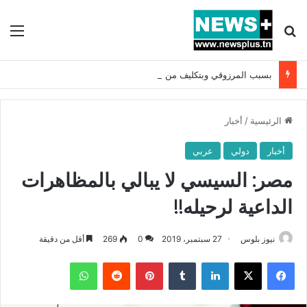
بحث عن
الق
بسبب المرزوقي وبتكليف من سعيّد: الخارجية تستدعي السفيرة الفرنسية بتونس وتبلغها احتجاجا شديد اللهجة !!
الرئيسية
/
أخبار
أخبار
دولي
عربي
مصر: السيسي لا يبالي بالمظاهرات
الداعية لرحيله!!
نيوز بلوس
27 سبتمبر، 2019
0
269
أقل من دقيقة
فيسبوك
X
لينكدإن
بينتيريست
واتساب