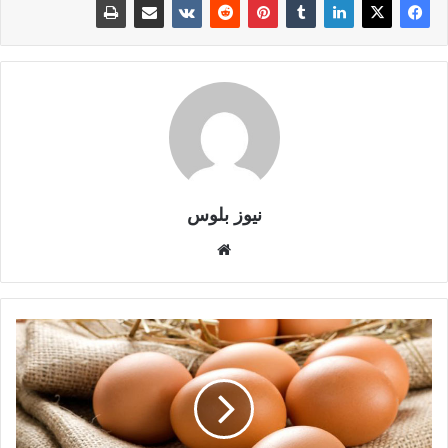
نيوز بلوس
موقع
الويب