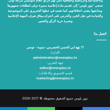
والاجتماعية والرياضية والثقافية التي تهم الرأي العام التونسي بدرجة أولى.
تسعى "نيوز بلوس" إلى تقديم مادة إعلامية مميزة ترقى لتطلعات جمهورها
ومتابعيها بشتى اختلافاتهم، كما تعتمد في خطها التحريري على الموضوعية
والحيادية في نقل الخبر، والحرص على احترام ميثاق شرف المهنة الإعلامية
ونصرة حرية الرأي والتعبير.
اتصل بنا:
11 نهج ابي الحسن الحضرمي- منوبة - تونس
الإدارة:
administration@newsplus.tn
جهة التحرير:
editor@newsplus.tn
قسم التسويق والاعلانات:
marketing@newsplus.tn
نيوز بلوس جميع الحقوق محفوظة © 2017-2026