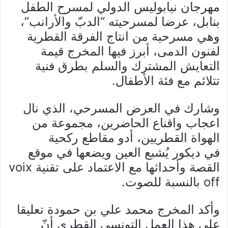
مهرجان نيابوليس الدولي لمسرح الطفل
بنابل، عرضا لمسرحيته “الدبّ والأرانب”،
وهي مسرحية من انتاج الفرقة القطرية
لفنون الدمى، أبرز فيها المخرج قيمة
التعايش المشترك والسلم بطرق فنية
تتلائم مع فئة الأطفال.
وشارك في العرض المسرحي، الذي نال
اعجاب واقناع الحاضرين، مجموعة من
الهواة القطريين، أدو مقاطع ركحية
في ديكور يُشبع العين ويضعها في موقع
القصة وأحداثها مع الاعتماد على تقنية voix
off بالنسبة للصوت.
وأكد المخرج محمد علي بن حمودة تعليقا
على هذا العمل التونسي القطري أنّ