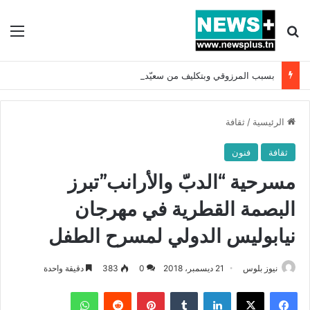
بحث عن
الق
بسبب المرزوقي وبتكليف من سعيّد: الخارجية تستدعي السفيرة الفرنسية بتونس وتبلغها احتجاجا شديد اللهجة !!
الرئيسية
/
ثقافة
ثقافة
فنون
مسرحية “الدبّ والأرانب”تبرز
البصمة القطرية في مهرجان
نيابوليس الدولي لمسرح الطفل
نيوز بلوس
21 ديسمبر، 2018
0
383
دقيقة واحدة
فيسبوك
X
لينكدإن
بينتيريست
واتساب