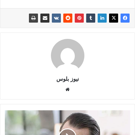
نيوز بلوس
موقع
الويب