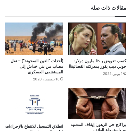
مقالات ذات صلة
كسب تعويض بـ 15 مليون دولار:
(أحداث “العين السخونة”) – نقل
جوني ديب يفوز بمعركته القضائية!!
مصاب من بني خداش إلى
المستشفى العسكري
1 يونيو، 2022
16 ديسمبر، 2020
براكاج حي الزهور: إيقاف المشتبه
انطلاق التسجيل للانتفاع بالإجراءات
به واسترجاع الهاتف