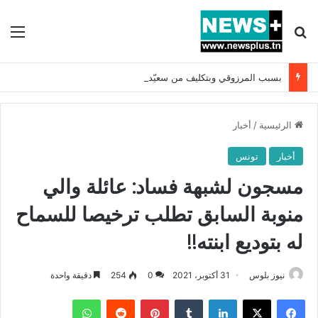
بحث عن
الق
بسبب المرزوقي وبتكليف من سعيّد: الخارجية تستدعي السفيرة الفرنسية بتونس وتبلغها احتجاجا شديد اللهجة !!
الرئيسية
/
أخبار
أخبار
تونس
مسجون لشبهة فساد: عائلة والي
منوبة السابق تطلب ترخيصا للسماح
له بتوديع ابنته!!
نيوز بلوس
31 أكتوبر، 2021
0
254
دقيقة واحدة
فيسبوك
X
لينكدإن
بينتيريست
واتساب