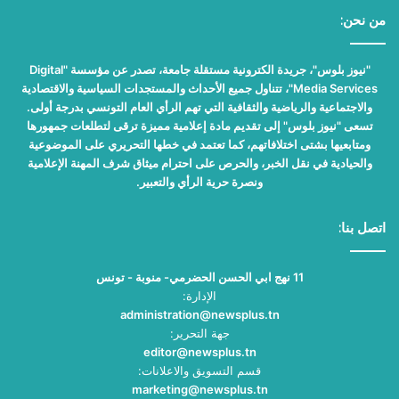
من نحن:
"نيوز بلوس"، جريدة الكترونية مستقلة جامعة، تصدر عن مؤسسة "Digital
Media Services"، تتناول جميع الأحداث والمستجدات السياسية والاقتصادية
والاجتماعية والرياضية والثقافية التي تهم الرأي العام التونسي بدرجة أولى.
تسعى "نيوز بلوس" إلى تقديم مادة إعلامية مميزة ترقى لتطلعات جمهورها
ومتابعيها بشتى اختلافاتهم، كما تعتمد في خطها التحريري على الموضوعية
والحيادية في نقل الخبر، والحرص على احترام ميثاق شرف المهنة الإعلامية
ونصرة حرية الرأي والتعبير.
اتصل بنا:
11 نهج ابي الحسن الحضرمي- منوبة - تونس
الإدارة:
administration@newsplus.tn
جهة التحرير:
editor@newsplus.tn
قسم التسويق والاعلانات:
marketing@newsplus.tn