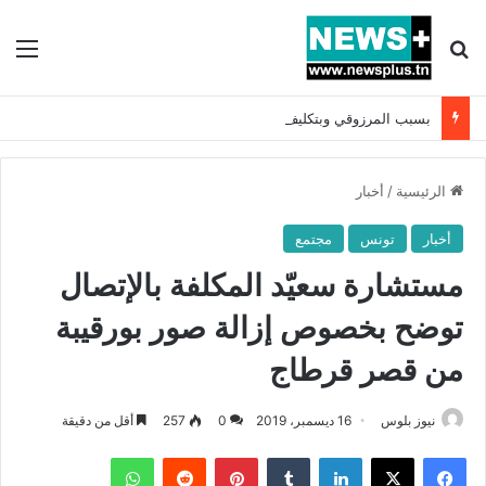
بحث عن
الق
بسبب المرزوقي وبتكليف من سعيّد: الخارجية تستدعي السفيرة الفرنسية بتونس وتبلغها احتجاجا شديد اللهجة !!
الرئيسية
/
أخبار
أخبار
تونس
مجتمع
مستشارة سعيّد المكلفة بالإتصال
توضح بخصوص إزالة صور بورقيبة
من قصر قرطاج
نيوز بلوس
16 ديسمبر، 2019
0
257
أقل من دقيقة
فيسبوك
X
لينكدإن
بينتيريست
واتساب