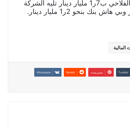
المستخلصة اذ ياتي البنك الوطني الفلاحي ب7ر1 مليار دينار تليه الشركة
 المالية
بينتيريست