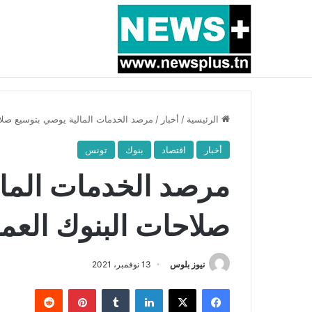
أخبار عاجلة
بسبب المرزوقي وبتكليف من سعيّد: الخارجية تستدعي
الرئيسية
/
أخبار
/
مرصد الخدمات المالية يوصي بتوسيع صلاح
أخبار
اقتصاد
بنوك
تونس
مرصد الخدمات المال
صلاحات البنوك العمو
نيوز بلوس
13 نوفمبر، 2021
فيسبوك
X
لينكدإن
بينتيريست