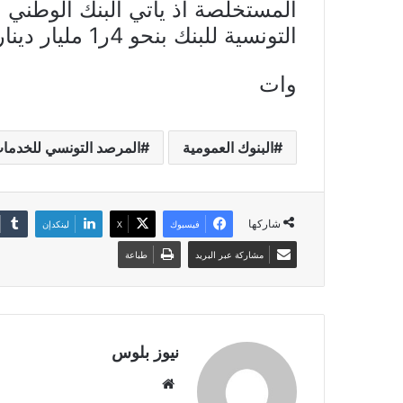
التونسية للبنك بنحو 4ر1 مليار دينار وبي هاش بنك بنحو 2ر1 مليار دينار.
وات
البنوك العمومية
المرصد التونسي للخدمات
شاركها
فيسبوك
X
لينكدإن
مشاركة عبر البريد
طباعة
نيوز بلوس
موقع