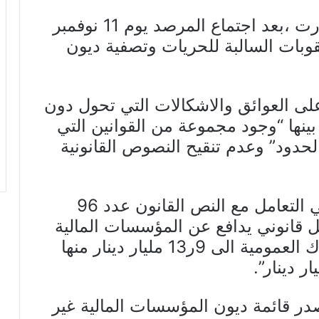
وتضمنت قائمة التوصيات التي صدرت ،بعد اجتماع المرصد يوم 11 نوفمبر
العقوبات السالبة للحريات وتصفية ديون
لى العوائق والاشكالات التي تحول دون
بينها “وجود مجموعة من القوانين التي
حدود” وعدم تنقيح النصوص القانونية
ولفت الى وجود نوع في الجمود في التعامل مع النص القانون عدد 96
 قانوني يدافع عن المؤسسات المالية
العمومية “وارتفاع نسبة ديون البنوك العمومية الى 9ر13 مليار دينار منها
تصدر قائمة ديون المؤسسات المالية غير