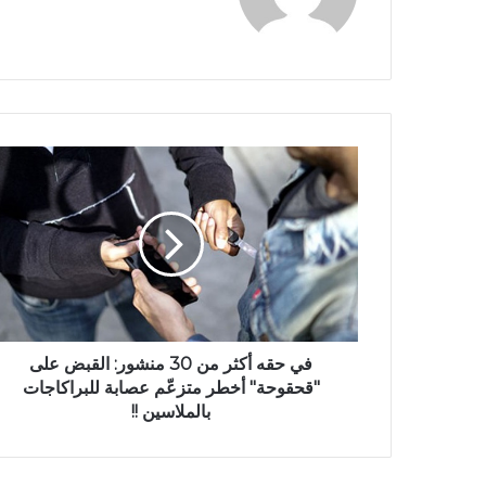
الويب
في حقه أكثر من 30 منشور: القبض على
"قحقوحة" أخطر متزعّم عصابة للبراكاجات
بالملاسين !!