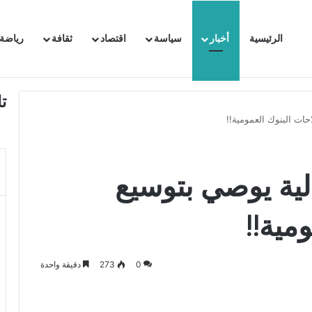
الرئيسية
أخبار
سياسة
اقتصاد
ثقافة
رياضة
 السفيرة الفرنسية بتونس وتبلغها احتجاجا شديد اللهجة !!
ت
ات البنوك العمومية!!
ية يوصي بتوسيع
مية!!
0
273
دقيقة واحدة