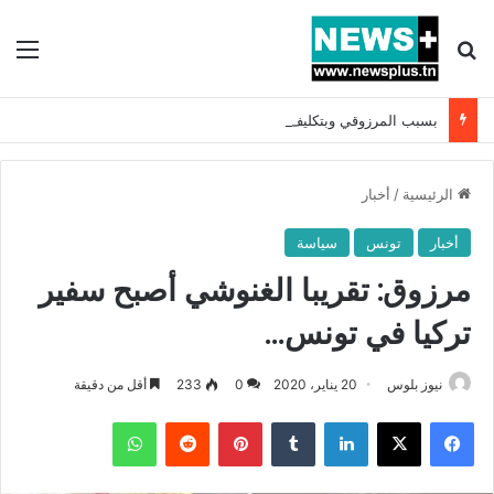
بحث عن
الق
بسبب المرزوقي وبتكليف من سعيّد: الخارجية تستدعي السفيرة الفرنسية بتونس وتبلغها احتجاجا شديد اللهجة !!
الرئيسية
/
أخبار
أخبار
تونس
سياسة
مرزوق: تقريبا الغنوشي أصبح سفير
تركيا في تونس…
نيوز بلوس
20 يناير، 2020
0
233
أقل من دقيقة
فيسبوك
X
لينكدإن
بينتيريست
واتساب