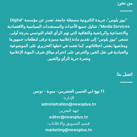
من نحن:
"نيوز بلوس"، جريدة الكترونية مستقلة جامعة، تصدر عن مؤسسة "Digital
Media Services"، تتناول جميع الأحداث والمستجدات السياسية والاقتصادية
والاجتماعية والرياضية والثقافية التي تهم الرأي العام التونسي بدرجة أولى.
تسعى "نيوز بلوس" إلى تقديم مادة إعلامية مميزة ترقى لتطلعات جمهورها
ومتابعيها بشتى اختلافاتهم، كما تعتمد في خطها التحريري على الموضوعية
والحيادية في نقل الخبر، والحرص على احترام ميثاق شرف المهنة الإعلامية
ونصرة حرية الرأي والتعبير.
اتصل بنا:
11 نهج ابي الحسن الحضرمي- منوبة - تونس
الإدارة:
administration@newsplus.tn
جهة التحرير:
editor@newsplus.tn
قسم التسويق والاعلانات:
marketing@newsplus.tn