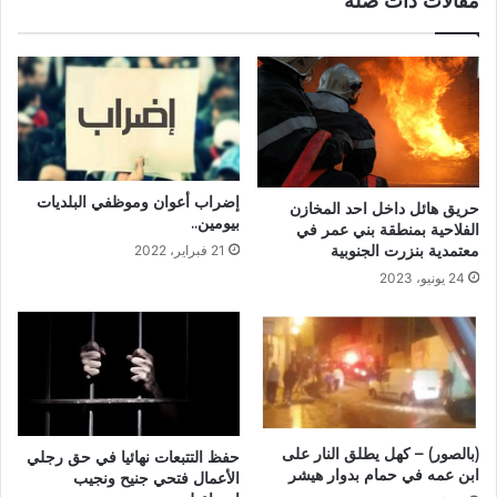
مقالات ذات صلة
إضراب أعوان وموظفي البلديات
حريق هائل داخل احد المخازن
بيومين..
الفلاحية بمنطقة بني عمر في
معتمدية بنزرت الجنوبية
21 فبراير، 2022
24 يونيو، 2023
(بالصور) – كهل يطلق النار على
حفظ التتبعات نهائيا في حق رجلي
ابن عمه في حمام بدوار هيشر
الأعمال فتحي جنيح ونجيب