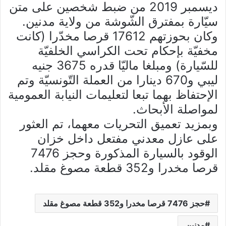
ديسمبر 2019 من ضبط شخصين على متن
سيّارة بمفترق الشّوشة من ولاية مدنين.
وكان بحوزتهم 17612 قرصا مخدّرا (كانت
مخفيّة بإحكام تحت الكراسي الخلفيّة
للسّيارة) ومبلغا ماليّا قدره 3675 جنيه
ليبي و670 دينارا من العملة التّونسيّة وتم
الإحتفاظ بهما تبعا لتعليمات النيابة العمومية
لمواصلة الأبحاث.
وبمزيد تعميق التحريات معهما، تم العثور
على عازل معدني مفتعل داخل خزان
الوقود بالسيارة المذكورة وحجز 7476
قرصا مخدرا و352 قطعة مصوغ مقلد.
حجز 7476 قرصا مخدرا و352 قطعة مصوغ مقلد
مدنين