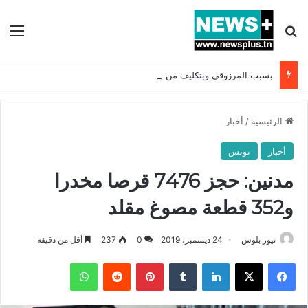
بحث عن
الق
بسبب المرزوقي وبتكليف من سعيّد: الخارجية تستدعي السفيرة الفرنسية بتونس وتبلغها احتجاجا شديد اللهجة !!
الرئيسية
/
أخبار
أخبار
تونس
مدنين: حجز 7476 قرصا مخدرا
و352 قطعة مصوغ مقلد
نيوز بلوس
24 ديسمبر، 2019
0
237
أقل من دقيقة
فيسبوك
X
لينكدإن
بينتيريست
واتساب