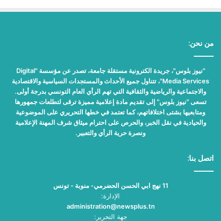
من نحن:
"نيوز بلوس"، جريدة الكترونية مستقلة جامعة، تصدر عن مؤسسة "Digital
Media Services"، تتناول جميع الأحداث والمستجدات السياسية والاقتصادية
والاجتماعية والرياضية والثقافية التي تهم الرأي العام التونسي بدرجة أولى.
تسعى "نيوز بلوس" إلى تقديم مادة إعلامية مميزة ترقى لتطلعات جمهورها
ومتابعيها بشتى اختلافاتهم، كما تعتمد في خطها التحريري على الموضوعية
والحيادية في نقل الخبر، والحرص على احترام ميثاق شرف المهنة الإعلامية
ونصرة حرية الرأي والتعبير.
اتصل بنا:
11 نهج ابي الحسن الحضرمي- منوبة - تونس
الإدارة:
administration@newsplus.tn
جهة التحرير: