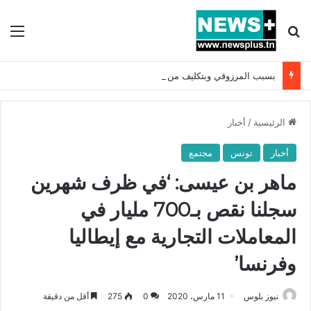
بحث عن
الق
بسبب المرزوقي وبتكليف من سعيّد: الخارجية تستدعي السفيرة الفرنسية بتونس وتبلغها احتجاجا شديد اللهجة !!
الرئيسية
/
أخبار
أخبار
تونس
مجتمع
ماهر بن عيسى: ‘في ظرف شهرين
سجلنا نقص بـ700 مليار في
المعاملات التجارية مع إيطاليا
وفرنسا’
نيوز بلوس
11 مارس، 2020
0
275
أقل من دقيقة